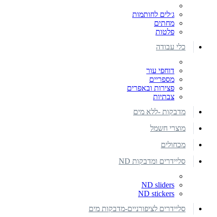
ג׳לים לחותמות
מחתים
פלטות
כלי עבודה
דוחפי עור
מספריים
פצירות ובאפרים
צבתיות
מדבקות -ללא מים
מוצרי חשמל
מכחולים
סליידרים ומדבקות ND
ND sliders
ND stickers
סליידרים לציפורניים-מדבקות מים