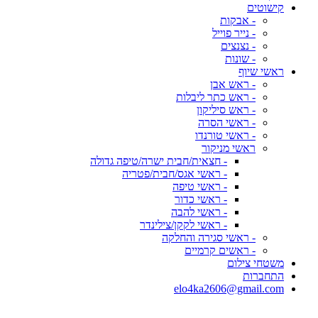
קישוטים
- אבקות
- נייר פוייל
- נצנצים
- שונות
ראשי שיוף
- ראש אבן
- ראש כתר ליבלות
- ראש סיליקון
- ראשי הסרה
- ראשי טורנדו
ראשי מניקור
- חצאית/חבית ישרה/טיפה גדולה
- ראשי אגס/חבית/פטריה
- ראשי טיפה
- ראשי כדור
- ראשי להבה
- ראשי לקקן/צילינדר
- ראשי סגירה והחלקה
- ראשים קרמיים
משטחי צילום
התחברות
elo4ka2606@gmail.com