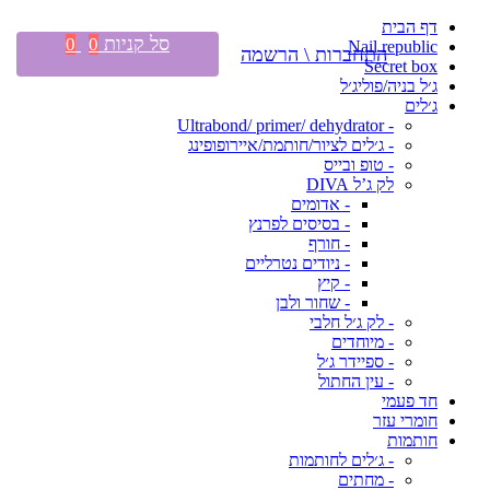
דף הבית
סל קניות
0
0
Nail republic
התחברות \ הרשמה
Secret box
ג׳ל בניה/פוליג׳ל
ג׳לים
- Ultrabond/ primer/ dehydrator
- ג׳לים לציור/חותמת/איירופופינג
- טופ ובייס
לק ג’ל DIVA
- אדומים
- בסיסים לפרנץ
- חורף
- ניודים נטרליים
- קיץ
- שחור ולבן
- לק ג׳ל חלבי
- מיוחדים
- ספיידר ג׳ל
- עין החתול
חד פעמי
חומרי עזר
חותמות
- ג׳לים לחותמות
- מחתים