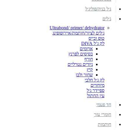
ג׳ל בניה/פוליג׳ל
ג׳לים
Ultrabond/ primer/ dehydrator
ג׳לים לציור/חותמת/איירופופינג
טופ ובייס
לק ג’ל DIVA
אדומים
בסיסים לפרנץ
חורף
ניודים נטרליים
קיץ
שחור ולבן
לק ג׳ל חלבי
מיוחדים
ספיידר ג׳ל
עין החתול
חד פעמי
חומרי עזר
חותמות