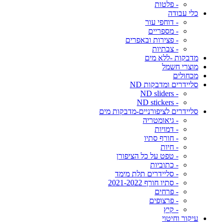
- פלטות
כלי עבודה
- דוחפי עור
- מספריים
- פצירות ובאפרים
- צבתיות
מדבקות -ללא מים
מוצרי חשמל
מכחולים
סליידרים ומדבקות ND
- ND sliders
- ND stickers
סליידרים לציפורניים-מדבקות מים
- גיאומטריה
- דמויות
- חורף סתיו
- חיות
- טפט על כל הציפורן
- כתוביות
- סליידרים תלת מימד
- סתיו חורף 2021-2022
- פרחים
- פרצופים
- קיץ
עיקור וחיטוי