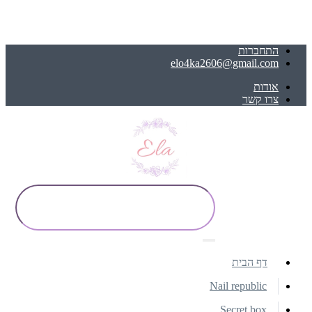
התחברות
elo4ka2606@gmail.com
אודות
צרו קשר
דף הבית
Nail republic
Secret box