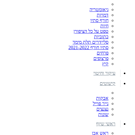
גיאומטריה
דמויות
חורף סתיו
חיות
טפט על כל הציפורן
כתוביות
סליידרים תלת מימד
סתיו חורף 2021-2022
פרחים
פרצופים
קיץ
עיקור וחיטוי
קישוטים
אבקות
נייר פוייל
נצנצים
שונות
ראשי שיוף
ראש אבן