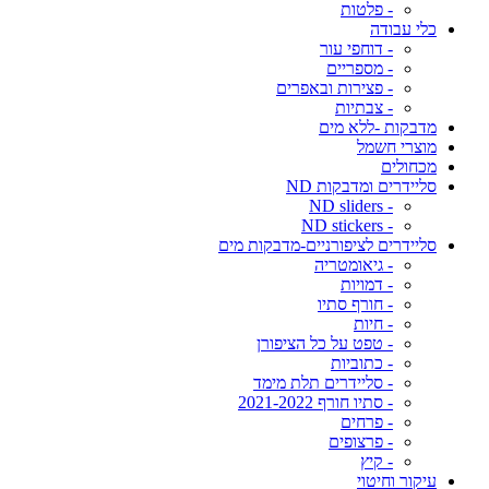
- פלטות
כלי עבודה
- דוחפי עור
- מספריים
- פצירות ובאפרים
- צבתיות
מדבקות -ללא מים
מוצרי חשמל
מכחולים
סליידרים ומדבקות ND
- ND sliders
- ND stickers
סליידרים לציפורניים-מדבקות מים
- גיאומטריה
- דמויות
- חורף סתיו
- חיות
- טפט על כל הציפורן
- כתוביות
- סליידרים תלת מימד
- סתיו חורף 2021-2022
- פרחים
- פרצופים
- קיץ
עיקור וחיטוי