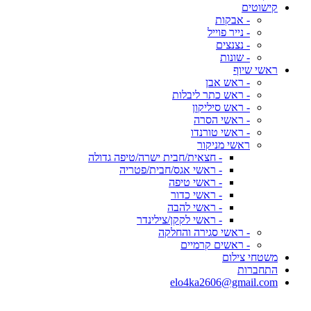
קישוטים
- אבקות
- נייר פוייל
- נצנצים
- שונות
ראשי שיוף
- ראש אבן
- ראש כתר ליבלות
- ראש סיליקון
- ראשי הסרה
- ראשי טורנדו
ראשי מניקור
- חצאית/חבית ישרה/טיפה גדולה
- ראשי אגס/חבית/פטריה
- ראשי טיפה
- ראשי כדור
- ראשי להבה
- ראשי לקקן/צילינדר
- ראשי סגירה והחלקה
- ראשים קרמיים
משטחי צילום
התחברות
elo4ka2606@gmail.com