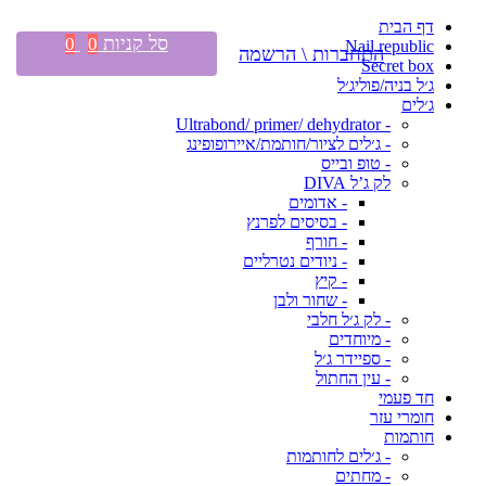
דף הבית
סל קניות
0
0
Nail republic
התחברות \ הרשמה
Secret box
ג׳ל בניה/פוליג׳ל
ג׳לים
- Ultrabond/ primer/ dehydrator
- ג׳לים לציור/חותמת/איירופופינג
- טופ ובייס
לק ג’ל DIVA
- אדומים
- בסיסים לפרנץ
- חורף
- ניודים נטרליים
- קיץ
- שחור ולבן
- לק ג׳ל חלבי
- מיוחדים
- ספיידר ג׳ל
- עין החתול
חד פעמי
חומרי עזר
חותמות
- ג׳לים לחותמות
- מחתים