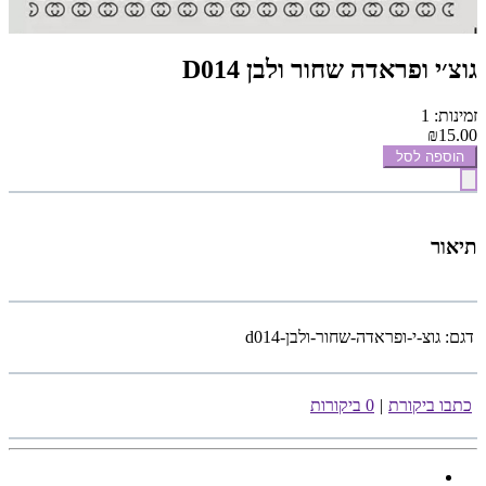
גוצ׳י ופראדה שחור ולבן D014
זמינות: 1
₪15.00
הוספה לסל
תיאור
דגם:
גוצ-י-ופראדה-שחור-ולבן-d014
כתבו ביקורת
|
0 ביקורות