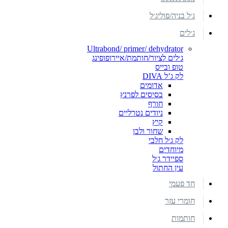
ג׳ל בניה/פוליג׳ל
ג׳לים
Ultrabond/ primer/ dehydrator
ג׳לים לציור/חותמת/איירופופינג
טופ ובייס
לק ג’ל DIVA
אדומים
בסיסים לפרנץ
חורף
ניודים נטרליים
קיץ
שחור ולבן
לק ג׳ל חלבי
מיוחדים
ספיידר ג׳ל
עין החתול
חד פעמי
חומרי עזר
חותמות