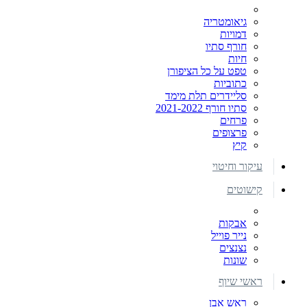
גיאומטריה
דמויות
חורף סתיו
חיות
טפט על כל הציפורן
כתוביות
סליידרים תלת מימד
סתיו חורף 2021-2022
פרחים
פרצופים
קיץ
עיקור וחיטוי
קישוטים
אבקות
נייר פוייל
נצנצים
שונות
ראשי שיוף
ראש אבן