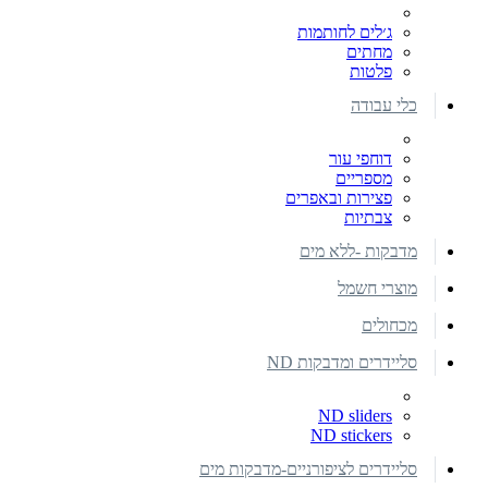
ג׳לים לחותמות
מחתים
פלטות
כלי עבודה
דוחפי עור
מספריים
פצירות ובאפרים
צבתיות
מדבקות -ללא מים
מוצרי חשמל
מכחולים
סליידרים ומדבקות ND
ND sliders
ND stickers
סליידרים לציפורניים-מדבקות מים