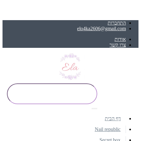
התחברות
elo4ka2606@gmail.com
אודות
צרו קשר
דף הבית
Nail republic
Secret box