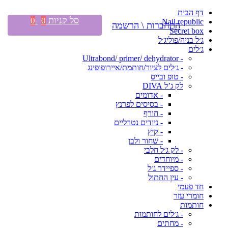
דף הבית
סל קניות
0
0
Nail republic
התחברות \ הרשמה
Secret box
ג׳ל בניה/פוליג׳ל
ג׳לים
- Ultrabond/ primer/ dehydrator
- ג׳לים לציור/חותמת/איירופופינג
- טופ ובייס
לק ג’ל DIVA
- אדומים
- בסיסים לפרנץ
- חורף
- ניודים נטרליים
- קיץ
- שחור ולבן
- לק ג׳ל חלבי
- מיוחדים
- ספיידר ג׳ל
- עין החתול
חד פעמי
חומרי עזר
חותמות
- ג׳לים לחותמות
- מחתים