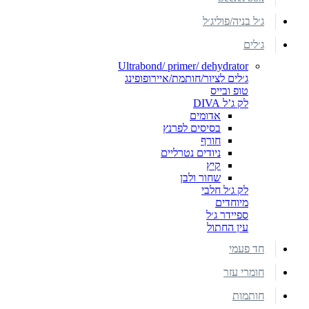
ג׳ל בניה/פוליג׳ל
ג׳לים
Ultrabond/ primer/ dehydrator
ג׳לים לציור/חותמת/איירופופינג
טופ ובייס
לק ג’ל DIVA
אדומים
בסיסים לפרנץ
חורף
ניודים נטרליים
קיץ
שחור ולבן
לק ג׳ל חלבי
מיוחדים
ספיידר ג׳ל
עין החתול
חד פעמי
חומרי עזר
חותמות