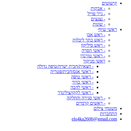
קישוטים
- אבקות
- נייר פוייל
- נצנצים
- שונות
ראשי שיוף
- ראש אבן
- ראש כתר ליבלות
- ראש סיליקון
- ראשי הסרה
- ראשי טורנדו
ראשי מניקור
- חצאית/חבית ישרה/טיפה גדולה
- ראשי אגס/חבית/פטריה
- ראשי טיפה
- ראשי כדור
- ראשי להבה
- ראשי לקקן/צילינדר
- ראשי סגירה והחלקה
- ראשים קרמיים
משטחי צילום
התחברות
elo4ka2606@gmail.com