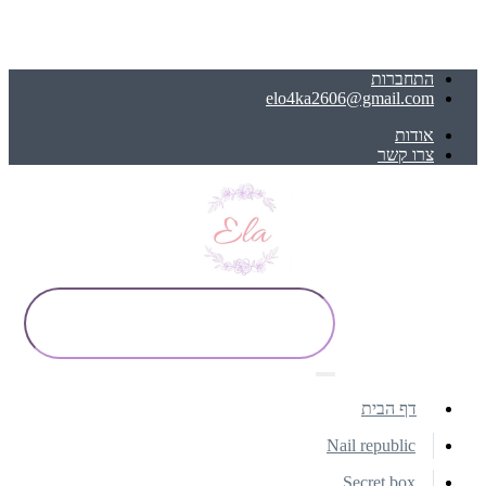
התחברות
elo4ka2606@gmail.com
אודות
צרו קשר
דף הבית
Nail republic
Secret box