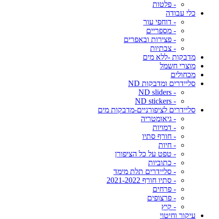
- פלטות
כלי עבודה
- דוחפי עור
- מספריים
- פצירות ובאפרים
- צבתיות
מדבקות -ללא מים
מוצרי חשמל
מכחולים
סליידרים ומדבקות ND
- ND sliders
- ND stickers
סליידרים לציפורניים-מדבקות מים
- גיאומטריה
- דמויות
- חורף סתיו
- חיות
- טפט על כל הציפורן
- כתוביות
- סליידרים תלת מימד
- סתיו חורף 2021-2022
- פרחים
- פרצופים
- קיץ
עיקור וחיטוי