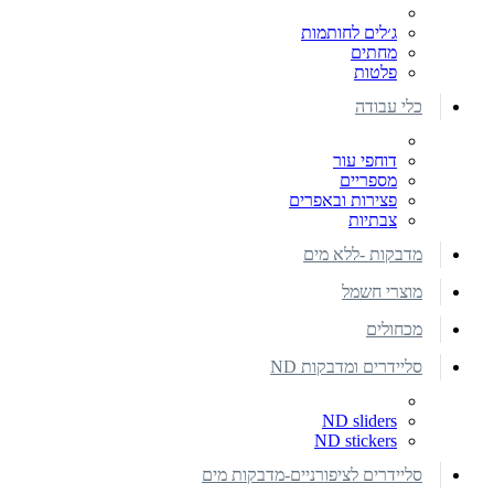
ג׳לים לחותמות
מחתים
פלטות
כלי עבודה
דוחפי עור
מספריים
פצירות ובאפרים
צבתיות
מדבקות -ללא מים
מוצרי חשמל
מכחולים
סליידרים ומדבקות ND
ND sliders
ND stickers
סליידרים לציפורניים-מדבקות מים