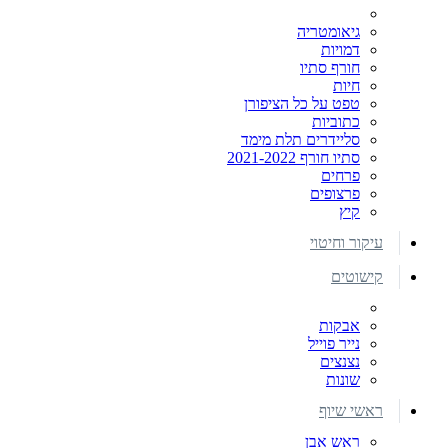
גיאומטריה
דמויות
חורף סתיו
חיות
טפט על כל הציפורן
כתוביות
סליידרים תלת מימד
סתיו חורף 2021-2022
פרחים
פרצופים
קיץ
עיקור וחיטוי
קישוטים
אבקות
נייר פוייל
נצנצים
שונות
ראשי שיוף
ראש אבן