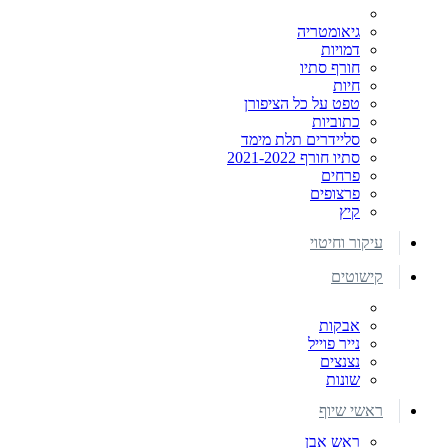
גיאומטריה
דמויות
חורף סתיו
חיות
טפט על כל הציפורן
כתוביות
סליידרים תלת מימד
סתיו חורף 2021-2022
פרחים
פרצופים
קיץ
עיקור וחיטוי
קישוטים
אבקות
נייר פוייל
נצנצים
שונות
ראשי שיוף
ראש אבן