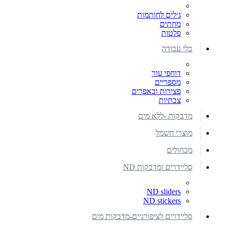
ג׳לים לחותמות
מחתים
פלטות
כלי עבודה
דוחפי עור
מספריים
פצירות ובאפרים
צבתיות
מדבקות -ללא מים
מוצרי חשמל
מכחולים
סליידרים ומדבקות ND
ND sliders
ND stickers
סליידרים לציפורניים-מדבקות מים