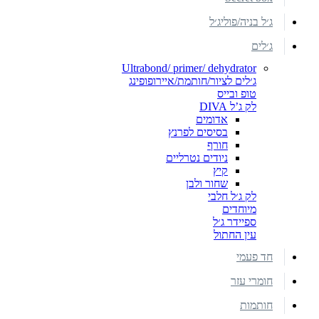
ג׳ל בניה/פוליג׳ל
ג׳לים
Ultrabond/ primer/ dehydrator
ג׳לים לציור/חותמת/איירופופינג
טופ ובייס
לק ג’ל DIVA
אדומים
בסיסים לפרנץ
חורף
ניודים נטרליים
קיץ
שחור ולבן
לק ג׳ל חלבי
מיוחדים
ספיידר ג׳ל
עין החתול
חד פעמי
חומרי עזר
חותמות