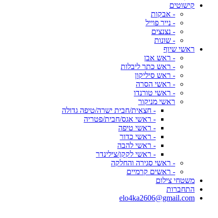
קישוטים
- אבקות
- נייר פוייל
- נצנצים
- שונות
ראשי שיוף
- ראש אבן
- ראש כתר ליבלות
- ראש סיליקון
- ראשי הסרה
- ראשי טורנדו
ראשי מניקור
- חצאית/חבית ישרה/טיפה גדולה
- ראשי אגס/חבית/פטריה
- ראשי טיפה
- ראשי כדור
- ראשי להבה
- ראשי לקקן/צילינדר
- ראשי סגירה והחלקה
- ראשים קרמיים
משטחי צילום
התחברות
elo4ka2606@gmail.com