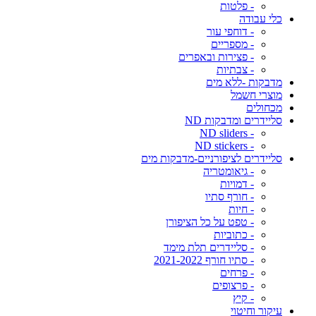
- פלטות
כלי עבודה
- דוחפי עור
- מספריים
- פצירות ובאפרים
- צבתיות
מדבקות -ללא מים
מוצרי חשמל
מכחולים
סליידרים ומדבקות ND
- ND sliders
- ND stickers
סליידרים לציפורניים-מדבקות מים
- גיאומטריה
- דמויות
- חורף סתיו
- חיות
- טפט על כל הציפורן
- כתוביות
- סליידרים תלת מימד
- סתיו חורף 2021-2022
- פרחים
- פרצופים
- קיץ
עיקור וחיטוי