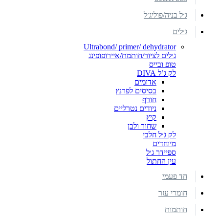
ג׳ל בניה/פוליג׳ל
ג׳לים
Ultrabond/ primer/ dehydrator
ג׳לים לציור/חותמת/איירופופינג
טופ ובייס
לק ג’ל DIVA
אדומים
בסיסים לפרנץ
חורף
ניודים נטרליים
קיץ
שחור ולבן
לק ג׳ל חלבי
מיוחדים
ספיידר ג׳ל
עין החתול
חד פעמי
חומרי עזר
חותמות