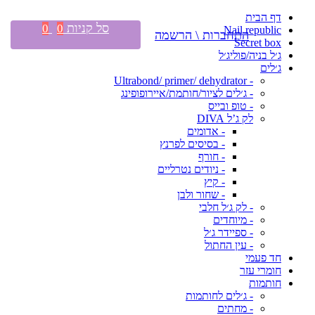
דף הבית
סל קניות
0
0
Nail republic
התחברות \ הרשמה
Secret box
ג׳ל בניה/פוליג׳ל
ג׳לים
- Ultrabond/ primer/ dehydrator
- ג׳לים לציור/חותמת/איירופופינג
- טופ ובייס
לק ג’ל DIVA
- אדומים
- בסיסים לפרנץ
- חורף
- ניודים נטרליים
- קיץ
- שחור ולבן
- לק ג׳ל חלבי
- מיוחדים
- ספיידר ג׳ל
- עין החתול
חד פעמי
חומרי עזר
חותמות
- ג׳לים לחותמות
- מחתים