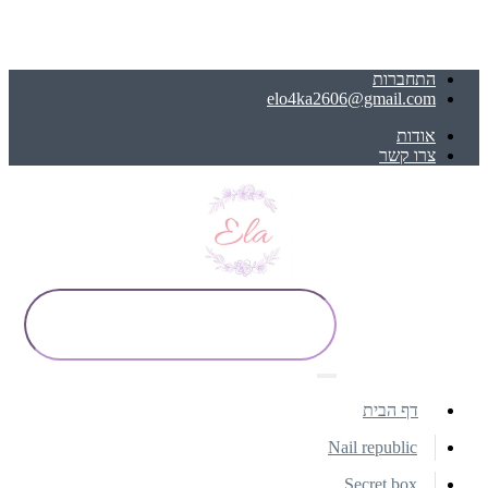
התחברות
elo4ka2606@gmail.com
אודות
צרו קשר
דף הבית
Nail republic
Secret box