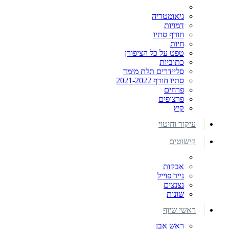
גיאומטריה
דמויות
חורף סתיו
חיות
טפט על כל הציפורן
כתוביות
סליידרים תלת מימד
סתיו חורף 2021-2022
פרחים
פרצופים
קיץ
עיקור וחיטוי
קישוטים
אבקות
נייר פוייל
נצנצים
שונות
ראשי שיוף
ראש אבן