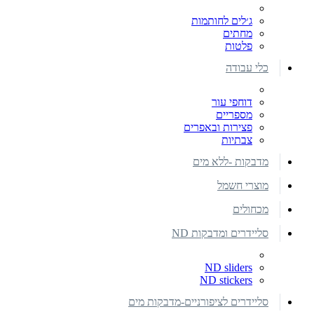
ג׳לים לחותמות
מחתים
פלטות
כלי עבודה
דוחפי עור
מספריים
פצירות ובאפרים
צבתיות
מדבקות -ללא מים
מוצרי חשמל
מכחולים
סליידרים ומדבקות ND
ND sliders
ND stickers
סליידרים לציפורניים-מדבקות מים