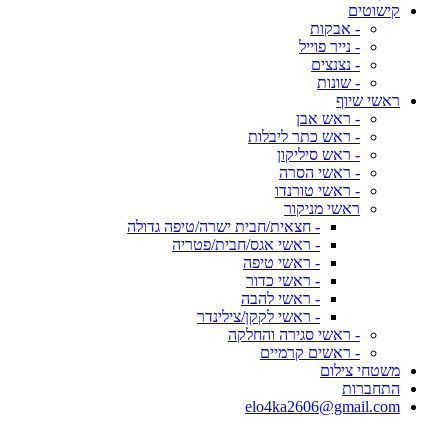
קישוטים
- אבקות
- נייר פוייל
- נצנצים
- שונות
ראשי שיוף
- ראש אבן
- ראש כתר ליבלות
- ראש סיליקון
- ראשי הסרה
- ראשי טורנדו
ראשי מניקור
- חצאית/חבית ישרה/טיפה גדולה
- ראשי אגס/חבית/פטריה
- ראשי טיפה
- ראשי כדור
- ראשי להבה
- ראשי לקקן/צילינדר
- ראשי סגירה והחלקה
- ראשים קרמיים
משטחי צילום
התחברות
elo4ka2606@gmail.com