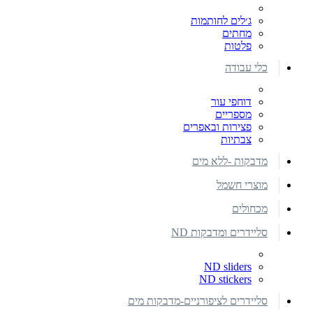
ג׳לים לחותמות
מחתים
פלטות
כלי עבודה
דוחפי עור
מספריים
פצירות ובאפרים
צבתיות
מדבקות -ללא מים
מוצרי חשמל
מכחולים
סליידרים ומדבקות ND
ND sliders
ND stickers
סליידרים לציפורניים-מדבקות מים