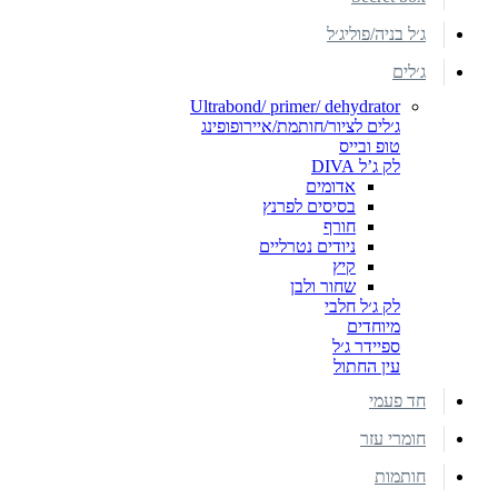
ג׳ל בניה/פוליג׳ל
ג׳לים
Ultrabond/ primer/ dehydrator
ג׳לים לציור/חותמת/איירופופינג
טופ ובייס
לק ג’ל DIVA
אדומים
בסיסים לפרנץ
חורף
ניודים נטרליים
קיץ
שחור ולבן
לק ג׳ל חלבי
מיוחדים
ספיידר ג׳ל
עין החתול
חד פעמי
חומרי עזר
חותמות