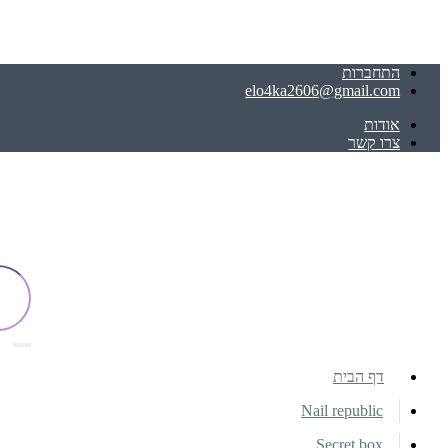
התחברות
elo4ka2606@gmail.com
אודות
צרו קשר
דף הבית
Nail republic
Secret box