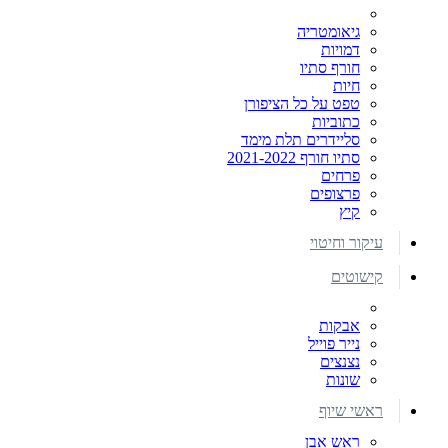
גיאומטריה
דמויות
חורף סתיו
חיות
טפט על כל הציפורן
כתוביות
סליידרים תלת מימד
סתיו חורף 2021-2022
פרחים
פרצופים
קיץ
עיקור וחיטוי
קישוטים
אבקות
נייר פוייל
נצנצים
שונות
ראשי שיוף
ראש אבן