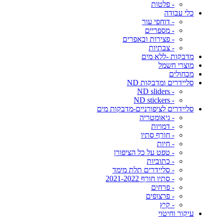
- פלטות
כלי עבודה
- דוחפי עור
- מספריים
- פצירות ובאפרים
- צבתיות
מדבקות -ללא מים
מוצרי חשמל
מכחולים
סליידרים ומדבקות ND
- ND sliders
- ND stickers
סליידרים לציפורניים-מדבקות מים
- גיאומטריה
- דמויות
- חורף סתיו
- חיות
- טפט על כל הציפורן
- כתוביות
- סליידרים תלת מימד
- סתיו חורף 2021-2022
- פרחים
- פרצופים
- קיץ
עיקור וחיטוי