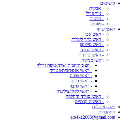
קישוטים
- אבקות
- נייר פוייל
- נצנצים
- שונות
ראשי שיוף
- ראש אבן
- ראש כתר ליבלות
- ראש סיליקון
- ראשי הסרה
- ראשי טורנדו
ראשי מניקור
- חצאית/חבית ישרה/טיפה גדולה
- ראשי אגס/חבית/פטריה
- ראשי טיפה
- ראשי כדור
- ראשי להבה
- ראשי לקקן/צילינדר
- ראשי סגירה והחלקה
- ראשים קרמיים
משטחי צילום
התחברות
elo4ka2606@gmail.com