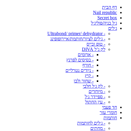
דף הבית
Nail republic
Secret box
ג׳ל בניה/פוליג׳ל
ג׳לים
- Ultrabond/ primer/ dehydrator
- ג׳לים לציור/חותמת/איירופופינג
- טופ ובייס
לק ג’ל DIVA
- אדומים
- בסיסים לפרנץ
- חורף
- ניודים נטרליים
- קיץ
- שחור ולבן
- לק ג׳ל חלבי
- מיוחדים
- ספיידר ג׳ל
- עין החתול
חד פעמי
חומרי עזר
חותמות
- ג׳לים לחותמות
- מחתים