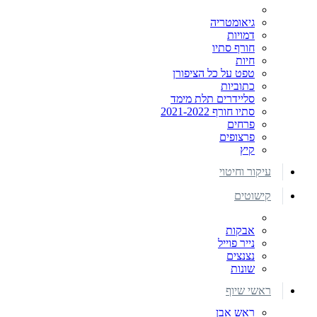
גיאומטריה
דמויות
חורף סתיו
חיות
טפט על כל הציפורן
כתוביות
סליידרים תלת מימד
סתיו חורף 2021-2022
פרחים
פרצופים
קיץ
עיקור וחיטוי
קישוטים
אבקות
נייר פוייל
נצנצים
שונות
ראשי שיוף
ראש אבן