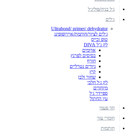
ג׳ל בניה/פוליג׳ל
ג׳לים
Ultrabond/ primer/ dehydrator
ג׳לים לציור/חותמת/איירופופינג
טופ ובייס
לק ג’ל DIVA
אדומים
בסיסים לפרנץ
חורף
ניודים נטרליים
קיץ
שחור ולבן
לק ג׳ל חלבי
מיוחדים
ספיידר ג׳ל
עין החתול
חד פעמי
חומרי עזר
חותמות