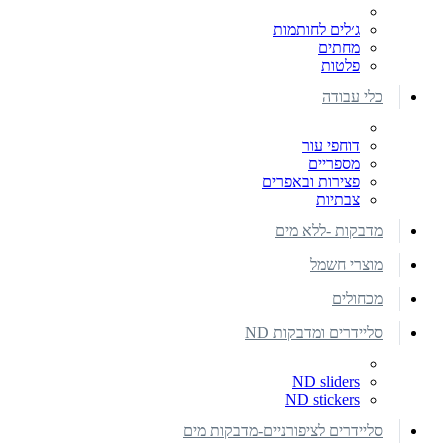
ג׳לים לחותמות
מחתים
פלטות
כלי עבודה
דוחפי עור
מספריים
פצירות ובאפרים
צבתיות
מדבקות -ללא מים
מוצרי חשמל
מכחולים
סליידרים ומדבקות ND
ND sliders
ND stickers
סליידרים לציפורניים-מדבקות מים