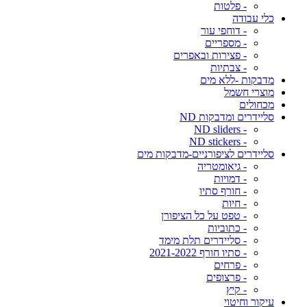
- פלטות
כלי עבודה
- דוחפי עור
- מספריים
- פצירות ובאפרים
- צבתיות
מדבקות -ללא מים
מוצרי חשמל
מכחולים
סליידרים ומדבקות ND
- ND sliders
- ND stickers
סליידרים לציפורניים-מדבקות מים
- גיאומטריה
- דמויות
- חורף סתיו
- חיות
- טפט על כל הציפורן
- כתוביות
- סליידרים תלת מימד
- סתיו חורף 2021-2022
- פרחים
- פרצופים
- קיץ
עיקור וחיטוי