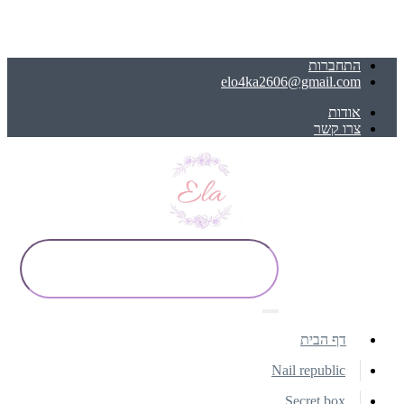
התחברות
elo4ka2606@gmail.com
אודות
צרו קשר
דף הבית
Nail republic
Secret box