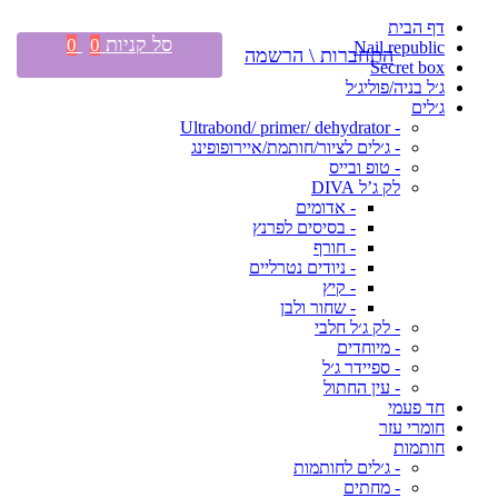
דף הבית
סל קניות
0
0
Nail republic
התחברות \ הרשמה
Secret box
ג׳ל בניה/פוליג׳ל
ג׳לים
- Ultrabond/ primer/ dehydrator
- ג׳לים לציור/חותמת/איירופופינג
- טופ ובייס
לק ג’ל DIVA
- אדומים
- בסיסים לפרנץ
- חורף
- ניודים נטרליים
- קיץ
- שחור ולבן
- לק ג׳ל חלבי
- מיוחדים
- ספיידר ג׳ל
- עין החתול
חד פעמי
חומרי עזר
חותמות
- ג׳לים לחותמות
- מחתים