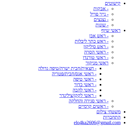
קישוטים
- אבקות
- נייר פוייל
- נצנצים
- שונות
ראשי שיוף
- ראש אבן
- ראש כתר ליבלות
- ראש סיליקון
- ראשי הסרה
- ראשי טורנדו
ראשי מניקור
- חצאית/חבית ישרה/טיפה גדולה
- ראשי אגס/חבית/פטריה
- ראשי טיפה
- ראשי כדור
- ראשי להבה
- ראשי לקקן/צילינדר
- ראשי סגירה והחלקה
- ראשים קרמיים
משטחי צילום
התחברות
elo4ka2606@gmail.com