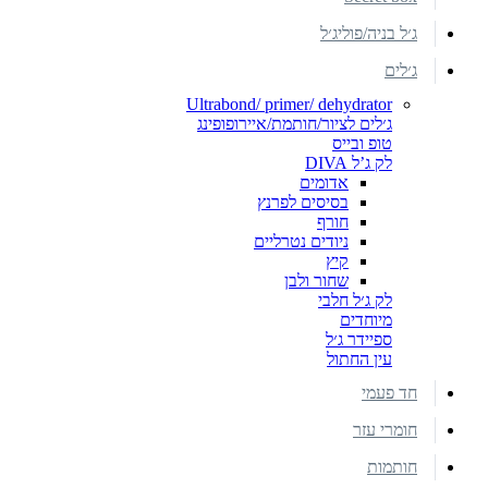
ג׳ל בניה/פוליג׳ל
ג׳לים
Ultrabond/ primer/ dehydrator
ג׳לים לציור/חותמת/איירופופינג
טופ ובייס
לק ג’ל DIVA
אדומים
בסיסים לפרנץ
חורף
ניודים נטרליים
קיץ
שחור ולבן
לק ג׳ל חלבי
מיוחדים
ספיידר ג׳ל
עין החתול
חד פעמי
חומרי עזר
חותמות