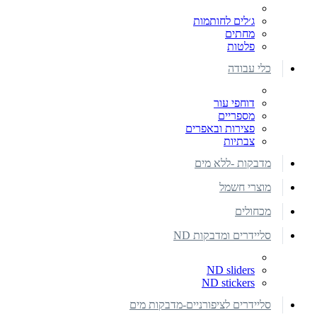
ג׳לים לחותמות
מחתים
פלטות
כלי עבודה
דוחפי עור
מספריים
פצירות ובאפרים
צבתיות
מדבקות -ללא מים
מוצרי חשמל
מכחולים
סליידרים ומדבקות ND
ND sliders
ND stickers
סליידרים לציפורניים-מדבקות מים