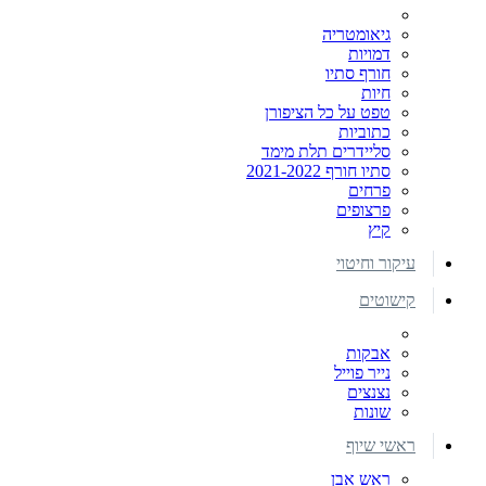
גיאומטריה
דמויות
חורף סתיו
חיות
טפט על כל הציפורן
כתוביות
סליידרים תלת מימד
סתיו חורף 2021-2022
פרחים
פרצופים
קיץ
עיקור וחיטוי
קישוטים
אבקות
נייר פוייל
נצנצים
שונות
ראשי שיוף
ראש אבן