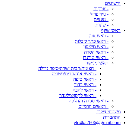
קישוטים
- אבקות
- נייר פוייל
- נצנצים
- שונות
ראשי שיוף
- ראש אבן
- ראש כתר ליבלות
- ראש סיליקון
- ראשי הסרה
- ראשי טורנדו
ראשי מניקור
- חצאית/חבית ישרה/טיפה גדולה
- ראשי אגס/חבית/פטריה
- ראשי טיפה
- ראשי כדור
- ראשי להבה
- ראשי לקקן/צילינדר
- ראשי סגירה והחלקה
- ראשים קרמיים
משטחי צילום
התחברות
elo4ka2606@gmail.com