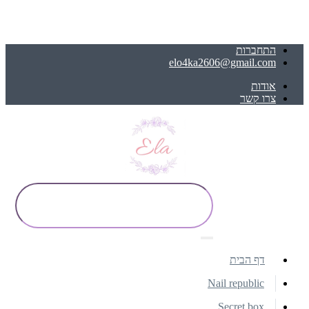
התחברות
elo4ka2606@gmail.com
אודות
צרו קשר
דף הבית
Nail republic
Secret box