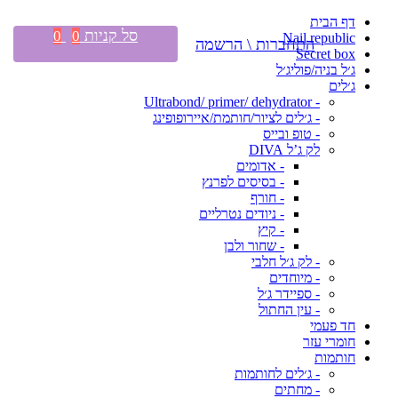
דף הבית
סל קניות
0
0
Nail republic
התחברות \ הרשמה
Secret box
ג׳ל בניה/פוליג׳ל
ג׳לים
- Ultrabond/ primer/ dehydrator
- ג׳לים לציור/חותמת/איירופופינג
- טופ ובייס
לק ג’ל DIVA
- אדומים
- בסיסים לפרנץ
- חורף
- ניודים נטרליים
- קיץ
- שחור ולבן
- לק ג׳ל חלבי
- מיוחדים
- ספיידר ג׳ל
- עין החתול
חד פעמי
חומרי עזר
חותמות
- ג׳לים לחותמות
- מחתים