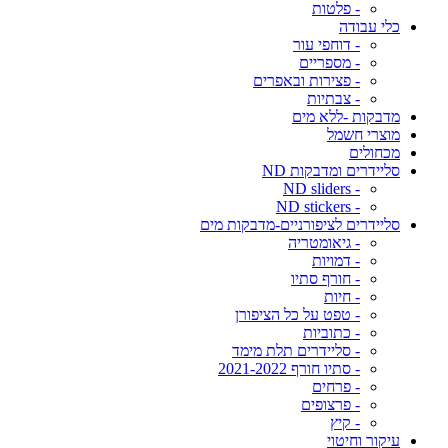
- פלטות
כלי עבודה
- דוחפי עור
- מספריים
- פצירות ובאפרים
- צבתיות
מדבקות -ללא מים
מוצרי חשמל
מכחולים
סליידרים ומדבקות ND
- ND sliders
- ND stickers
סליידרים לציפורניים-מדבקות מים
- גיאומטריה
- דמויות
- חורף סתיו
- חיות
- טפט על כל הציפורן
- כתוביות
- סליידרים תלת מימד
- סתיו חורף 2021-2022
- פרחים
- פרצופים
- קיץ
עיקור וחיטוי