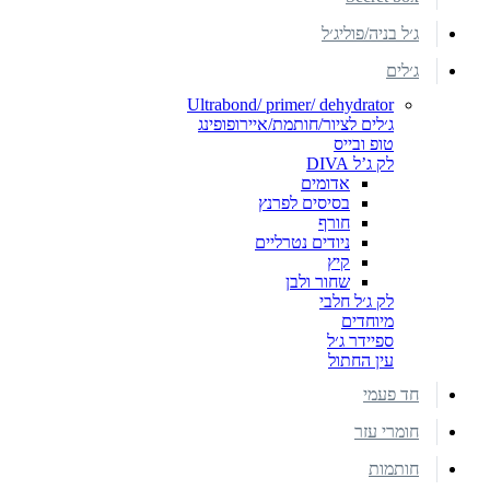
ג׳ל בניה/פוליג׳ל
ג׳לים
Ultrabond/ primer/ dehydrator
ג׳לים לציור/חותמת/איירופופינג
טופ ובייס
לק ג’ל DIVA
אדומים
בסיסים לפרנץ
חורף
ניודים נטרליים
קיץ
שחור ולבן
לק ג׳ל חלבי
מיוחדים
ספיידר ג׳ל
עין החתול
חד פעמי
חומרי עזר
חותמות