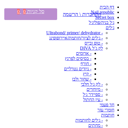
דף הבית
סל קניות
0
0
Nail republic
התחברות \ הרשמה
Secret box
ג׳ל בניה/פוליג׳ל
ג׳לים
- Ultrabond/ primer/ dehydrator
- ג׳לים לציור/חותמת/איירופופינג
- טופ ובייס
לק ג’ל DIVA
- אדומים
- בסיסים לפרנץ
- חורף
- ניודים נטרליים
- קיץ
- שחור ולבן
- לק ג׳ל חלבי
- מיוחדים
- ספיידר ג׳ל
- עין החתול
חד פעמי
חומרי עזר
חותמות
- ג׳לים לחותמות
- מחתים