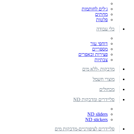
ג׳לים לחותמות
מחתים
פלטות
כלי עבודה
דוחפי עור
מספריים
פצירות ובאפרים
צבתיות
מדבקות -ללא מים
מוצרי חשמל
מכחולים
סליידרים ומדבקות ND
ND sliders
ND stickers
סליידרים לציפורניים-מדבקות מים