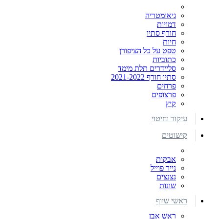
גיאומטריה
דמויות
חורף סתיו
חיות
טפט על כל הציפורן
כתוביות
סליידרים תלת מימד
סתיו חורף 2021-2022
פרחים
פרצופים
קיץ
עיקור וחיטוי
קישוטים
אבקות
נייר פוייל
נצנצים
שונות
ראשי שיוף
ראש אבן