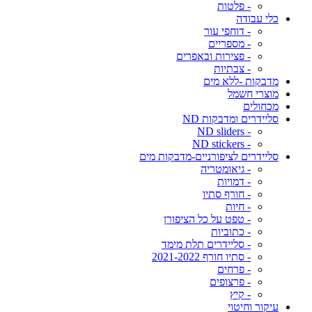
- פלטות
כלי עבודה
- דוחפי עור
- מספריים
- פצירות ובאפרים
- צבתיות
מדבקות -ללא מים
מוצרי חשמל
מכחולים
סליידרים ומדבקות ND
- ND sliders
- ND stickers
סליידרים לציפורניים-מדבקות מים
- גיאומטריה
- דמויות
- חורף סתיו
- חיות
- טפט על כל הציפורן
- כתוביות
- סליידרים תלת מימד
- סתיו חורף 2021-2022
- פרחים
- פרצופים
- קיץ
עיקור וחיטוי