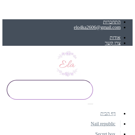
התחברות
elo4ka2606@gmail.com
אודות
צרו קשר
דף הבית
Nail republic
Secret box