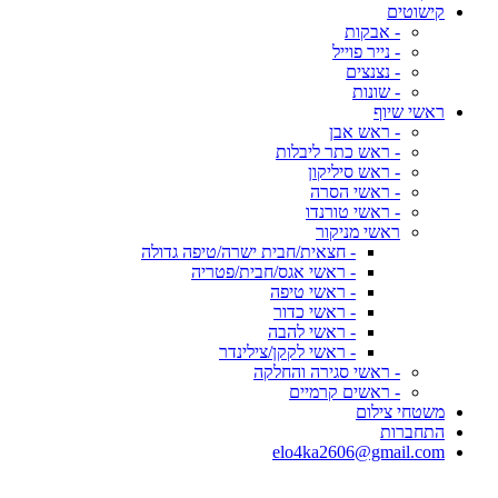
קישוטים
- אבקות
- נייר פוייל
- נצנצים
- שונות
ראשי שיוף
- ראש אבן
- ראש כתר ליבלות
- ראש סיליקון
- ראשי הסרה
- ראשי טורנדו
ראשי מניקור
- חצאית/חבית ישרה/טיפה גדולה
- ראשי אגס/חבית/פטריה
- ראשי טיפה
- ראשי כדור
- ראשי להבה
- ראשי לקקן/צילינדר
- ראשי סגירה והחלקה
- ראשים קרמיים
משטחי צילום
התחברות
elo4ka2606@gmail.com