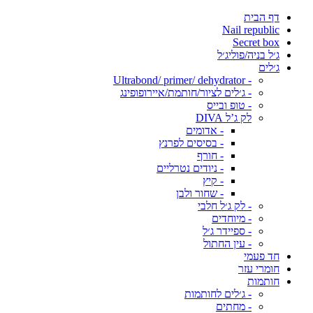
דף הבית
Nail republic
Secret box
ג׳ל בניה/פוליג׳ל
ג׳לים
- Ultrabond/ primer/ dehydrator
- ג׳לים לציור/חותמת/איירופופינג
- טופ ובייס
לק ג’ל DIVA
- אדומים
- בסיסים לפרנץ
- חורף
- ניודים נטרליים
- קיץ
- שחור ולבן
- לק ג׳ל חלבי
- מיוחדים
- ספיידר ג׳ל
- עין החתול
חד פעמי
חומרי עזר
חותמות
- ג׳לים לחותמות
- מחתים