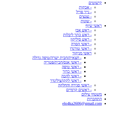
קישוטים
- אבקות
- נייר פוייל
- נצנצים
- שונות
ראשי שיוף
- ראש אבן
- ראש כתר ליבלות
- ראש סיליקון
- ראשי הסרה
- ראשי טורנדו
ראשי מניקור
- חצאית/חבית ישרה/טיפה גדולה
- ראשי אגס/חבית/פטריה
- ראשי טיפה
- ראשי כדור
- ראשי להבה
- ראשי לקקן/צילינדר
- ראשי סגירה והחלקה
- ראשים קרמיים
משטחי צילום
התחברות
elo4ka2606@gmail.com