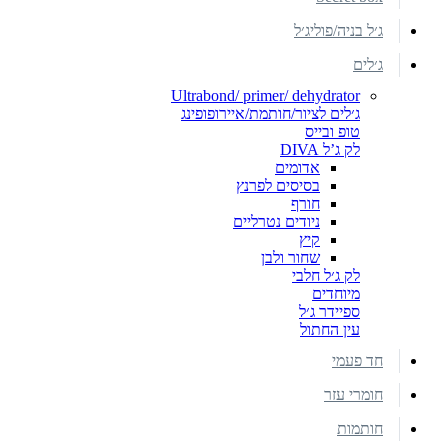
ג׳ל בניה/פוליג׳ל
ג׳לים
Ultrabond/ primer/ dehydrator
ג׳לים לציור/חותמת/איירופופינג
טופ ובייס
לק ג’ל DIVA
אדומים
בסיסים לפרנץ
חורף
ניודים נטרליים
קיץ
שחור ולבן
לק ג׳ל חלבי
מיוחדים
ספיידר ג׳ל
עין החתול
חד פעמי
חומרי עזר
חותמות