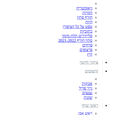
גיאומטריה
דמויות
חורף סתיו
חיות
טפט על כל הציפורן
כתוביות
סליידרים תלת מימד
סתיו חורף 2021-2022
פרחים
פרצופים
קיץ
עיקור וחיטוי
קישוטים
אבקות
נייר פוייל
נצנצים
שונות
ראשי שיוף
ראש אבן