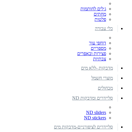
ג׳לים לחותמות
מחתים
פלטות
כלי עבודה
דוחפי עור
מספריים
פצירות ובאפרים
צבתיות
מדבקות -ללא מים
מוצרי חשמל
מכחולים
סליידרים ומדבקות ND
ND sliders
ND stickers
סליידרים לציפורניים-מדבקות מים