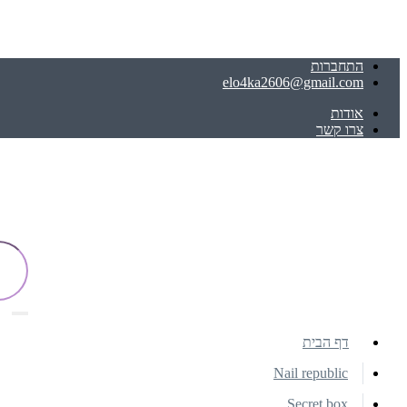
התחברות
elo4ka2606@gmail.com
אודות
צרו קשר
דף הבית
Nail republic
Secret box