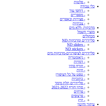
- פלטות
כלי עבודה
- דוחפי עור
- מספריים
- פצירות ובאפרים
- צבתיות
מדבקות -ללא מים
מוצרי חשמל
מכחולים
סליידרים ומדבקות ND
- ND sliders
- ND stickers
סליידרים לציפורניים-מדבקות מים
- גיאומטריה
- דמויות
- חורף סתיו
- חיות
- טפט על כל הציפורן
- כתוביות
- סליידרים תלת מימד
- סתיו חורף 2021-2022
- פרחים
- פרצופים
- קיץ
עיקור וחיטוי