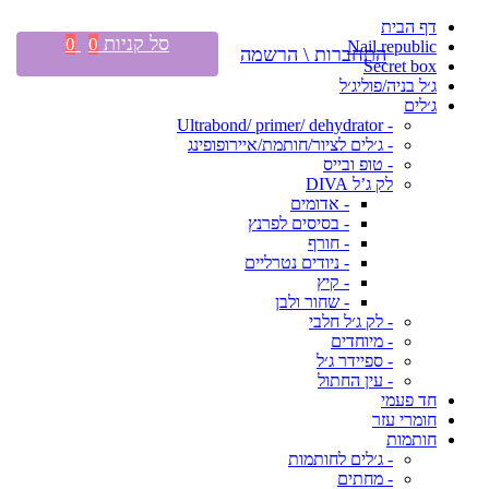
דף הבית
סל קניות
0
0
Nail republic
התחברות \ הרשמה
Secret box
ג׳ל בניה/פוליג׳ל
ג׳לים
- Ultrabond/ primer/ dehydrator
- ג׳לים לציור/חותמת/איירופופינג
- טופ ובייס
לק ג’ל DIVA
- אדומים
- בסיסים לפרנץ
- חורף
- ניודים נטרליים
- קיץ
- שחור ולבן
- לק ג׳ל חלבי
- מיוחדים
- ספיידר ג׳ל
- עין החתול
חד פעמי
חומרי עזר
חותמות
- ג׳לים לחותמות
- מחתים