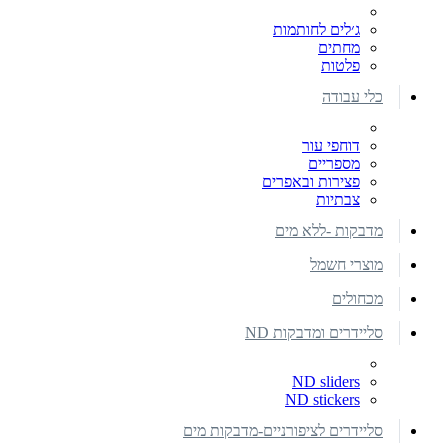
ג׳לים לחותמות
מחתים
פלטות
כלי עבודה
דוחפי עור
מספריים
פצירות ובאפרים
צבתיות
מדבקות -ללא מים
מוצרי חשמל
מכחולים
סליידרים ומדבקות ND
ND sliders
ND stickers
סליידרים לציפורניים-מדבקות מים