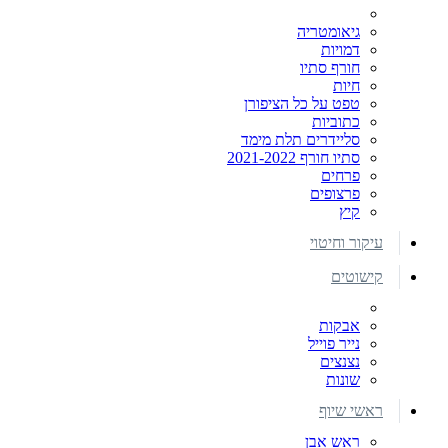
גיאומטריה
דמויות
חורף סתיו
חיות
טפט על כל הציפורן
כתוביות
סליידרים תלת מימד
סתיו חורף 2021-2022
פרחים
פרצופים
קיץ
עיקור וחיטוי
קישוטים
אבקות
נייר פוייל
נצנצים
שונות
ראשי שיוף
ראש אבן