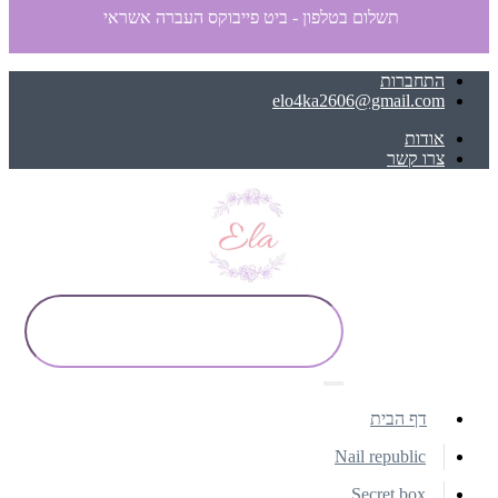
תשלום בטלפון - ביט פייבוקס העברה אשראי
התחברות
elo4ka2606@gmail.com
אודות
צרו קשר
דף הבית
Nail republic
Secret box