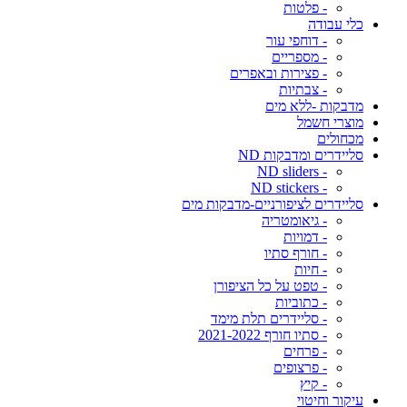
- פלטות
כלי עבודה
- דוחפי עור
- מספריים
- פצירות ובאפרים
- צבתיות
מדבקות -ללא מים
מוצרי חשמל
מכחולים
סליידרים ומדבקות ND
- ND sliders
- ND stickers
סליידרים לציפורניים-מדבקות מים
- גיאומטריה
- דמויות
- חורף סתיו
- חיות
- טפט על כל הציפורן
- כתוביות
- סליידרים תלת מימד
- סתיו חורף 2021-2022
- פרחים
- פרצופים
- קיץ
עיקור וחיטוי