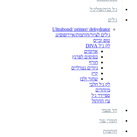
ג׳ל בניה/פוליג׳ל
ג׳לים
Ultrabond/ primer/ dehydrator
ג׳לים לציור/חותמת/איירופופינג
טופ ובייס
לק ג’ל DIVA
אדומים
בסיסים לפרנץ
חורף
ניודים נטרליים
קיץ
שחור ולבן
לק ג׳ל חלבי
מיוחדים
ספיידר ג׳ל
עין החתול
חד פעמי
חומרי עזר
חותמות