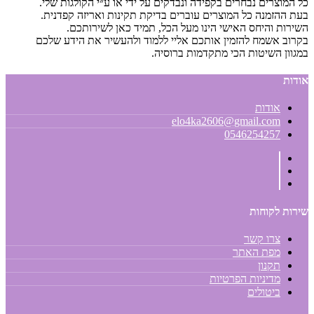
כל המוצרים נבחרים בקפידה ונבדקים על ידי או ע״י הקולגות שלי.
בעת ההזמנה כל המוצרים עוברים בדיקת תקינות ואריזה קפדנית.
השירות והיחס האישי הינו מעל הכל, תמיד כאן לשירותכם.
בקרוב אשמח להזמין אותכם אליי ללמוד ולהעשיר את הידע שלכם
במגוון השיטות הכי מתקדמות ברוסיה.
אודות
אודות
elo4ka2606@gmail.com
0546254257
שירות לקוחות
צרו קשר
מפת האתר
תקנון
מדיניות הפרטיות
ביטולים