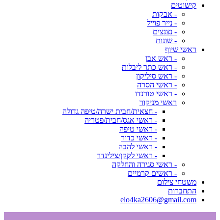
קישוטים
- אבקות
- נייר פוייל
- נצנצים
- שונות
ראשי שיוף
- ראש אבן
- ראש כתר ליבלות
- ראש סיליקון
- ראשי הסרה
- ראשי טורנדו
ראשי מניקור
- חצאית/חבית ישרה/טיפה גדולה
- ראשי אגס/חבית/פטריה
- ראשי טיפה
- ראשי כדור
- ראשי להבה
- ראשי לקקן/צילינדר
- ראשי סגירה והחלקה
- ראשים קרמיים
משטחי צילום
התחברות
elo4ka2606@gmail.com