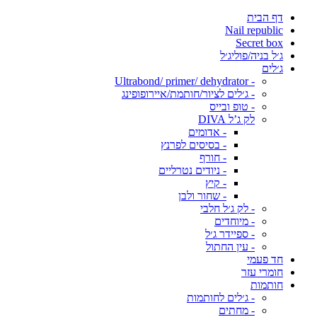
דף הבית
Nail republic
Secret box
ג׳ל בניה/פוליג׳ל
ג׳לים
- Ultrabond/ primer/ dehydrator
- ג׳לים לציור/חותמת/איירופופינג
- טופ ובייס
לק ג’ל DIVA
- אדומים
- בסיסים לפרנץ
- חורף
- ניודים נטרליים
- קיץ
- שחור ולבן
- לק ג׳ל חלבי
- מיוחדים
- ספיידר ג׳ל
- עין החתול
חד פעמי
חומרי עזר
חותמות
- ג׳לים לחותמות
- מחתים