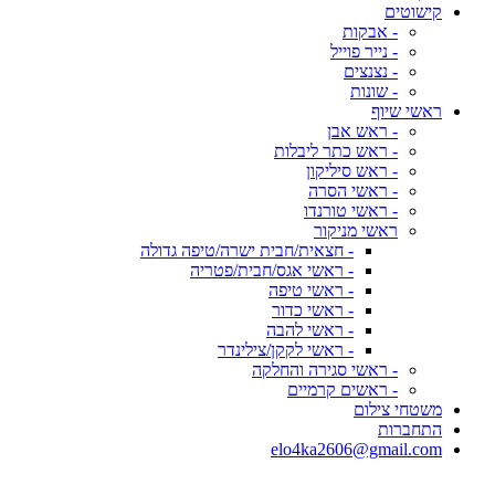
קישוטים
- אבקות
- נייר פוייל
- נצנצים
- שונות
ראשי שיוף
- ראש אבן
- ראש כתר ליבלות
- ראש סיליקון
- ראשי הסרה
- ראשי טורנדו
ראשי מניקור
- חצאית/חבית ישרה/טיפה גדולה
- ראשי אגס/חבית/פטריה
- ראשי טיפה
- ראשי כדור
- ראשי להבה
- ראשי לקקן/צילינדר
- ראשי סגירה והחלקה
- ראשים קרמיים
משטחי צילום
התחברות
elo4ka2606@gmail.com