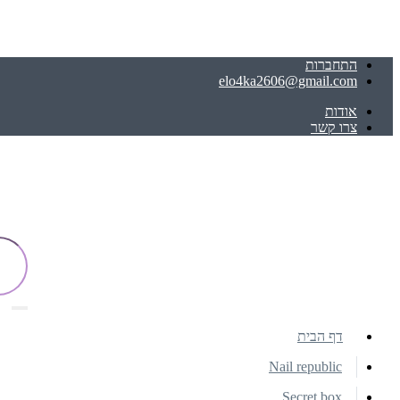
התחברות
elo4ka2606@gmail.com
אודות
צרו קשר
דף הבית
Nail republic
Secret box