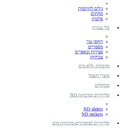
ג׳לים לחותמות
מחתים
פלטות
כלי עבודה
דוחפי עור
מספריים
פצירות ובאפרים
צבתיות
מדבקות -ללא מים
מוצרי חשמל
מכחולים
סליידרים ומדבקות ND
ND sliders
ND stickers
סליידרים לציפורניים-מדבקות מים