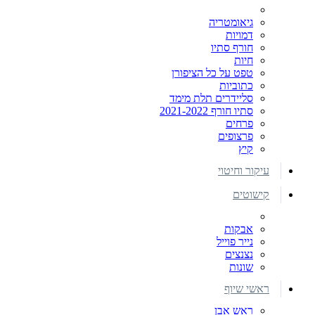
גיאומטריה
דמויות
חורף סתיו
חיות
טפט על כל הציפורן
כתוביות
סליידרים תלת מימד
סתיו חורף 2021-2022
פרחים
פרצופים
קיץ
עיקור וחיטוי
קישוטים
אבקות
נייר פוייל
נצנצים
שונות
ראשי שיוף
ראש אבן