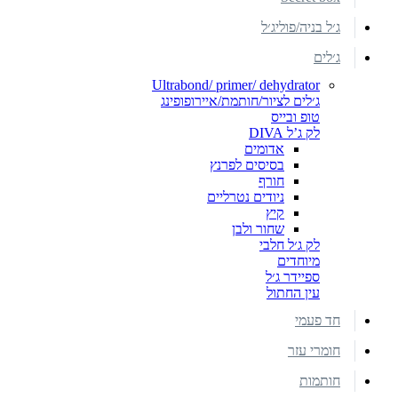
ג׳ל בניה/פוליג׳ל
ג׳לים
Ultrabond/ primer/ dehydrator
ג׳לים לציור/חותמת/איירופופינג
טופ ובייס
לק ג’ל DIVA
אדומים
בסיסים לפרנץ
חורף
ניודים נטרליים
קיץ
שחור ולבן
לק ג׳ל חלבי
מיוחדים
ספיידר ג׳ל
עין החתול
חד פעמי
חומרי עזר
חותמות