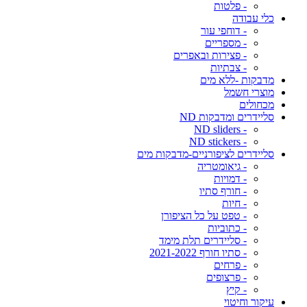
- פלטות
כלי עבודה
- דוחפי עור
- מספריים
- פצירות ובאפרים
- צבתיות
מדבקות -ללא מים
מוצרי חשמל
מכחולים
סליידרים ומדבקות ND
- ND sliders
- ND stickers
סליידרים לציפורניים-מדבקות מים
- גיאומטריה
- דמויות
- חורף סתיו
- חיות
- טפט על כל הציפורן
- כתוביות
- סליידרים תלת מימד
- סתיו חורף 2021-2022
- פרחים
- פרצופים
- קיץ
עיקור וחיטוי