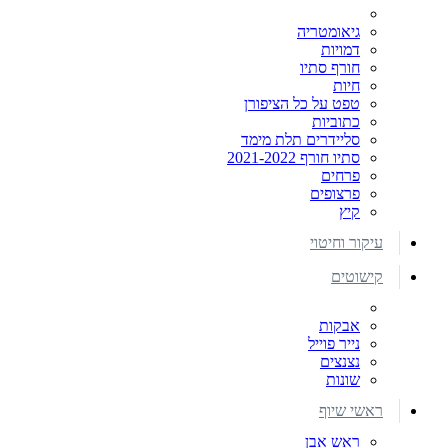
גיאומטריה
דמויות
חורף סתיו
חיות
טפט על כל הציפורן
כתוביות
סליידרים תלת מימד
סתיו חורף 2021-2022
פרחים
פרצופים
קיץ
עיקור וחיטוי
קישוטים
אבקות
נייר פוייל
נצנצים
שונות
ראשי שיוף
ראש אבן