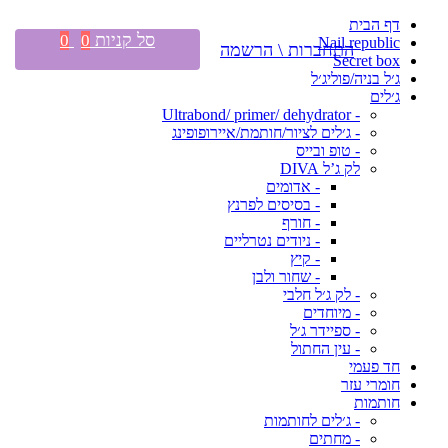
דף הבית
סל קניות
0
0
Nail republic
התחברות \ הרשמה
Secret box
ג׳ל בניה/פוליג׳ל
ג׳לים
- Ultrabond/ primer/ dehydrator
- ג׳לים לציור/חותמת/איירופופינג
- טופ ובייס
לק ג’ל DIVA
- אדומים
- בסיסים לפרנץ
- חורף
- ניודים נטרליים
- קיץ
- שחור ולבן
- לק ג׳ל חלבי
- מיוחדים
- ספיידר ג׳ל
- עין החתול
חד פעמי
חומרי עזר
חותמות
- ג׳לים לחותמות
- מחתים