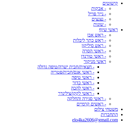
קישוטים
- אבקות
- נייר פוייל
- נצנצים
- שונות
ראשי שיוף
- ראש אבן
- ראש כתר ליבלות
- ראש סיליקון
- ראשי הסרה
- ראשי טורנדו
ראשי מניקור
- חצאית/חבית ישרה/טיפה גדולה
- ראשי אגס/חבית/פטריה
- ראשי טיפה
- ראשי כדור
- ראשי להבה
- ראשי לקקן/צילינדר
- ראשי סגירה והחלקה
- ראשים קרמיים
משטחי צילום
התחברות
elo4ka2606@gmail.com