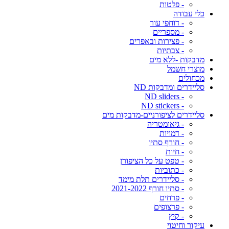
- פלטות
כלי עבודה
- דוחפי עור
- מספריים
- פצירות ובאפרים
- צבתיות
מדבקות -ללא מים
מוצרי חשמל
מכחולים
סליידרים ומדבקות ND
- ND sliders
- ND stickers
סליידרים לציפורניים-מדבקות מים
- גיאומטריה
- דמויות
- חורף סתיו
- חיות
- טפט על כל הציפורן
- כתוביות
- סליידרים תלת מימד
- סתיו חורף 2021-2022
- פרחים
- פרצופים
- קיץ
עיקור וחיטוי