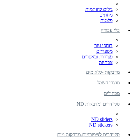
ג׳לים לחותמות
מחתים
פלטות
כלי עבודה
דוחפי עור
מספריים
פצירות ובאפרים
צבתיות
מדבקות -ללא מים
מוצרי חשמל
מכחולים
סליידרים ומדבקות ND
ND sliders
ND stickers
סליידרים לציפורניים-מדבקות מים