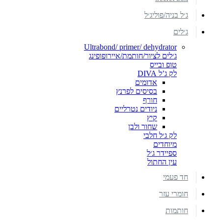
ג׳ל בניה/פוליג׳ל
ג׳לים
Ultrabond/ primer/ dehydrator
ג׳לים לציור/חותמת/איירופופינג
טופ ובייס
לק ג’ל DIVA
אדומים
בסיסים לפרנץ
חורף
ניודים נטרליים
קיץ
שחור ולבן
לק ג׳ל חלבי
מיוחדים
ספיידר ג׳ל
עין החתול
חד פעמי
חומרי עזר
חותמות