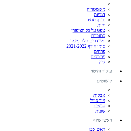
גיאומטריה
דמויות
חורף סתיו
חיות
טפט על כל הציפורן
כתוביות
סליידרים תלת מימד
סתיו חורף 2021-2022
פרחים
פרצופים
קיץ
עיקור וחיטוי
קישוטים
אבקות
נייר פוייל
נצנצים
שונות
ראשי שיוף
ראש אבן