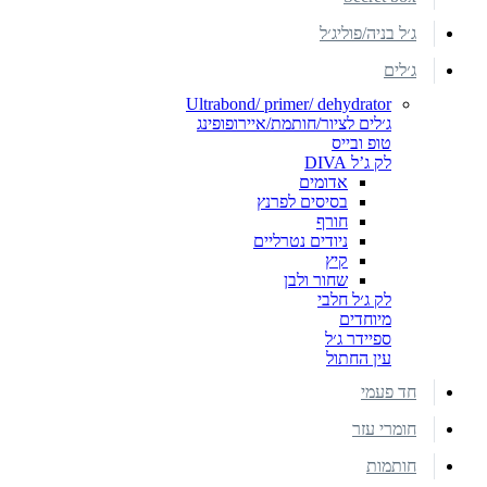
ג׳ל בניה/פוליג׳ל
ג׳לים
Ultrabond/ primer/ dehydrator
ג׳לים לציור/חותמת/איירופופינג
טופ ובייס
לק ג’ל DIVA
אדומים
בסיסים לפרנץ
חורף
ניודים נטרליים
קיץ
שחור ולבן
לק ג׳ל חלבי
מיוחדים
ספיידר ג׳ל
עין החתול
חד פעמי
חומרי עזר
חותמות