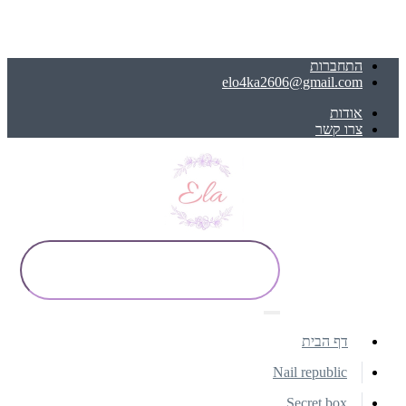
התחברות
elo4ka2606@gmail.com
אודות
צרו קשר
דף הבית
Nail republic
Secret box