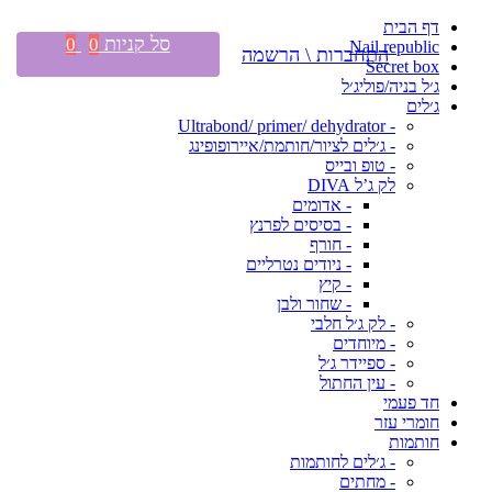
דף הבית
סל קניות
0
0
Nail republic
התחברות \ הרשמה
Secret box
ג׳ל בניה/פוליג׳ל
ג׳לים
- Ultrabond/ primer/ dehydrator
- ג׳לים לציור/חותמת/איירופופינג
- טופ ובייס
לק ג’ל DIVA
- אדומים
- בסיסים לפרנץ
- חורף
- ניודים נטרליים
- קיץ
- שחור ולבן
- לק ג׳ל חלבי
- מיוחדים
- ספיידר ג׳ל
- עין החתול
חד פעמי
חומרי עזר
חותמות
- ג׳לים לחותמות
- מחתים