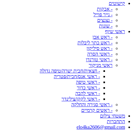
קישוטים
- אבקות
- נייר פוייל
- נצנצים
- שונות
ראשי שיוף
- ראש אבן
- ראש כתר ליבלות
- ראש סיליקון
- ראשי הסרה
- ראשי טורנדו
ראשי מניקור
- חצאית/חבית ישרה/טיפה גדולה
- ראשי אגס/חבית/פטריה
- ראשי טיפה
- ראשי כדור
- ראשי להבה
- ראשי לקקן/צילינדר
- ראשי סגירה והחלקה
- ראשים קרמיים
משטחי צילום
התחברות
elo4ka2606@gmail.com