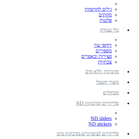
ג׳לים לחותמות
מחתים
פלטות
כלי עבודה
דוחפי עור
מספריים
פצירות ובאפרים
צבתיות
מדבקות -ללא מים
מוצרי חשמל
מכחולים
סליידרים ומדבקות ND
ND sliders
ND stickers
סליידרים לציפורניים-מדבקות מים