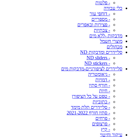
- פלטות
כלי עבודה
- דוחפי עור
- מספריים
- פצירות ובאפרים
- צבתיות
מדבקות -ללא מים
מוצרי חשמל
מכחולים
סליידרים ומדבקות ND
- ND sliders
- ND stickers
סליידרים לציפורניים-מדבקות מים
- גיאומטריה
- דמויות
- חורף סתיו
- חיות
- טפט על כל הציפורן
- כתוביות
- סליידרים תלת מימד
- סתיו חורף 2021-2022
- פרחים
- פרצופים
- קיץ
עיקור וחיטוי