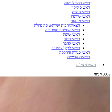
ראש כתר ליבלות
ראש סיליקון
ראשי הסרה
ראשי טורנדו
ראשי מניקור
חצאית/חבית ישרה/טיפה גדולה
ראשי אגס/חבית/פטריה
ראשי טיפה
ראשי כדור
ראשי להבה
ראשי לקקן/צילינדר
ראשי סגירה והחלקה
ראשים קרמיים
משטחי צילום
30% הנחה