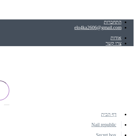
התחברות
elo4ka2606@gmail.com
אודות
צרו קשר
דף הבית
Nail republic
Secret box