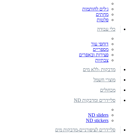
ג׳לים לחותמות
מחתים
פלטות
כלי עבודה
דוחפי עור
מספריים
פצירות ובאפרים
צבתיות
מדבקות -ללא מים
מוצרי חשמל
מכחולים
סליידרים ומדבקות ND
ND sliders
ND stickers
סליידרים לציפורניים-מדבקות מים