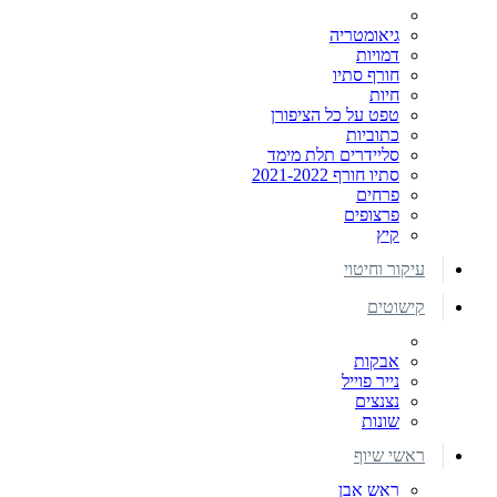
גיאומטריה
דמויות
חורף סתיו
חיות
טפט על כל הציפורן
כתוביות
סליידרים תלת מימד
סתיו חורף 2021-2022
פרחים
פרצופים
קיץ
עיקור וחיטוי
קישוטים
אבקות
נייר פוייל
נצנצים
שונות
ראשי שיוף
ראש אבן