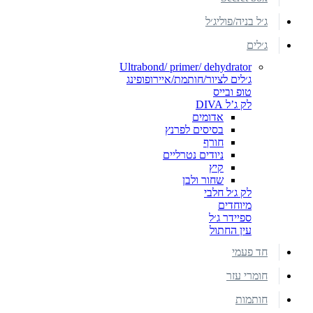
ג׳ל בניה/פוליג׳ל
ג׳לים
Ultrabond/ primer/ dehydrator
ג׳לים לציור/חותמת/איירופופינג
טופ ובייס
לק ג’ל DIVA
אדומים
בסיסים לפרנץ
חורף
ניודים נטרליים
קיץ
שחור ולבן
לק ג׳ל חלבי
מיוחדים
ספיידר ג׳ל
עין החתול
חד פעמי
חומרי עזר
חותמות