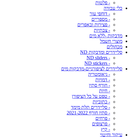
- פלטות
כלי עבודה
- דוחפי עור
- מספריים
- פצירות ובאפרים
- צבתיות
מדבקות -ללא מים
מוצרי חשמל
מכחולים
סליידרים ומדבקות ND
- ND sliders
- ND stickers
סליידרים לציפורניים-מדבקות מים
- גיאומטריה
- דמויות
- חורף סתיו
- חיות
- טפט על כל הציפורן
- כתוביות
- סליידרים תלת מימד
- סתיו חורף 2021-2022
- פרחים
- פרצופים
- קיץ
עיקור וחיטוי