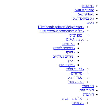
דף הבית
Nail republic
Secret box
ג׳ל בניה/פוליג׳ל
ג׳לים
- Ultrabond/ primer/ dehydrator
- ג׳לים לציור/חותמת/איירופופינג
- טופ ובייס
לק ג’ל DIVA
- אדומים
- בסיסים לפרנץ
- חורף
- ניודים נטרליים
- קיץ
- שחור ולבן
- לק ג׳ל חלבי
- מיוחדים
- ספיידר ג׳ל
- עין החתול
חד פעמי
חומרי עזר
חותמות
- ג׳לים לחותמות
- מחתים