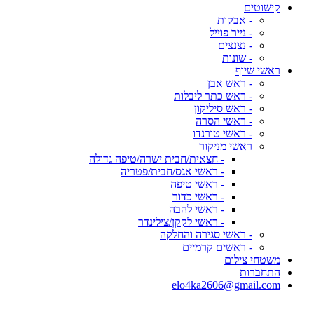
קישוטים
- אבקות
- נייר פוייל
- נצנצים
- שונות
ראשי שיוף
- ראש אבן
- ראש כתר ליבלות
- ראש סיליקון
- ראשי הסרה
- ראשי טורנדו
ראשי מניקור
- חצאית/חבית ישרה/טיפה גדולה
- ראשי אגס/חבית/פטריה
- ראשי טיפה
- ראשי כדור
- ראשי להבה
- ראשי לקקן/צילינדר
- ראשי סגירה והחלקה
- ראשים קרמיים
משטחי צילום
התחברות
elo4ka2606@gmail.com