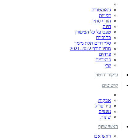
גיאומטריה
דמויות
חורף סתיו
חיות
טפט על כל הציפורן
כתוביות
סליידרים תלת מימד
סתיו חורף 2021-2022
פרחים
פרצופים
קיץ
עיקור וחיטוי
קישוטים
אבקות
נייר פוייל
נצנצים
שונות
ראשי שיוף
ראש אבן