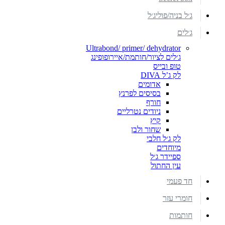
ג׳ל בניה/פוליג׳ל
ג׳לים
Ultrabond/ primer/ dehydrator
ג׳לים לציור/חותמת/איירופופינג
טופ ובייס
לק ג’ל DIVA
אדומים
בסיסים לפרנץ
חורף
ניודים נטרליים
קיץ
שחור ולבן
לק ג׳ל חלבי
מיוחדים
ספיידר ג׳ל
עין החתול
חד פעמי
חומרי עזר
חותמות