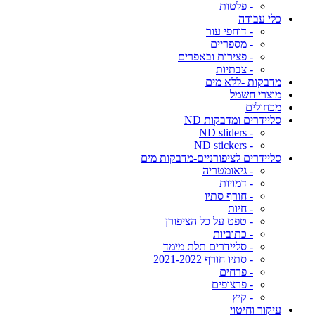
- פלטות
כלי עבודה
- דוחפי עור
- מספריים
- פצירות ובאפרים
- צבתיות
מדבקות -ללא מים
מוצרי חשמל
מכחולים
סליידרים ומדבקות ND
- ND sliders
- ND stickers
סליידרים לציפורניים-מדבקות מים
- גיאומטריה
- דמויות
- חורף סתיו
- חיות
- טפט על כל הציפורן
- כתוביות
- סליידרים תלת מימד
- סתיו חורף 2021-2022
- פרחים
- פרצופים
- קיץ
עיקור וחיטוי