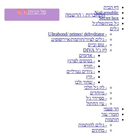
דף הבית
סל קניות
0
0
Nail republic
התחברות \ הרשמה
Secret box
ג׳ל בניה/פוליג׳ל
ג׳לים
- Ultrabond/ primer/ dehydrator
- ג׳לים לציור/חותמת/איירופופינג
- טופ ובייס
לק ג’ל DIVA
- אדומים
- בסיסים לפרנץ
- חורף
- ניודים נטרליים
- קיץ
- שחור ולבן
- לק ג׳ל חלבי
- מיוחדים
- ספיידר ג׳ל
- עין החתול
חד פעמי
חומרי עזר
חותמות
- ג׳לים לחותמות
- מחתים