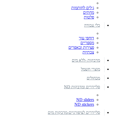
ג׳לים לחותמות
מחתים
פלטות
כלי עבודה
דוחפי עור
מספריים
פצירות ובאפרים
צבתיות
מדבקות -ללא מים
מוצרי חשמל
מכחולים
סליידרים ומדבקות ND
ND sliders
ND stickers
סליידרים לציפורניים-מדבקות מים