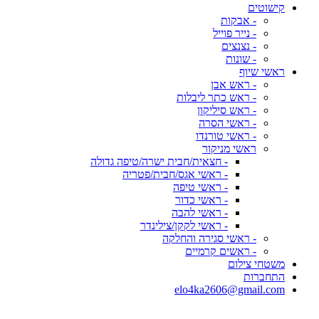
קישוטים
- אבקות
- נייר פוייל
- נצנצים
- שונות
ראשי שיוף
- ראש אבן
- ראש כתר ליבלות
- ראש סיליקון
- ראשי הסרה
- ראשי טורנדו
ראשי מניקור
- חצאית/חבית ישרה/טיפה גדולה
- ראשי אגס/חבית/פטריה
- ראשי טיפה
- ראשי כדור
- ראשי להבה
- ראשי לקקן/צילינדר
- ראשי סגירה והחלקה
- ראשים קרמיים
משטחי צילום
התחברות
elo4ka2606@gmail.com