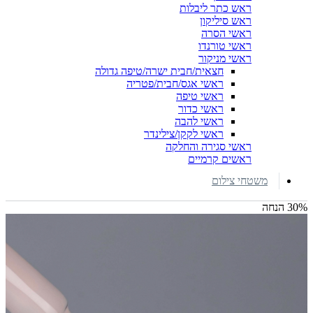
ראש כתר ליבלות
ראש סיליקון
ראשי הסרה
ראשי טורנדו
ראשי מניקור
חצאית/חבית ישרה/טיפה גדולה
ראשי אגס/חבית/פטריה
ראשי טיפה
ראשי כדור
ראשי להבה
ראשי לקקן/צילינדר
ראשי סגירה והחלקה
ראשים קרמיים
משטחי צילום
30% הנחה