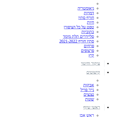
גיאומטריה
דמויות
חורף סתיו
חיות
טפט על כל הציפורן
כתוביות
סליידרים תלת מימד
סתיו חורף 2021-2022
פרחים
פרצופים
קיץ
עיקור וחיטוי
קישוטים
אבקות
נייר פוייל
נצנצים
שונות
ראשי שיוף
ראש אבן