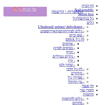
דף הבית
סל קניות
0
0
Nail republic
התחברות \ הרשמה
Secret box
ג׳ל בניה/פוליג׳ל
ג׳לים
- Ultrabond/ primer/ dehydrator
- ג׳לים לציור/חותמת/איירופופינג
- טופ ובייס
לק ג’ל DIVA
- אדומים
- בסיסים לפרנץ
- חורף
- ניודים נטרליים
- קיץ
- שחור ולבן
- לק ג׳ל חלבי
- מיוחדים
- ספיידר ג׳ל
- עין החתול
חד פעמי
חומרי עזר
חותמות
- ג׳לים לחותמות
- מחתים