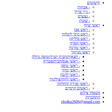
קישוטים
- אבקות
- נייר פוייל
- נצנצים
- שונות
ראשי שיוף
- ראש אבן
- ראש כתר ליבלות
- ראש סיליקון
- ראשי הסרה
- ראשי טורנדו
ראשי מניקור
- חצאית/חבית ישרה/טיפה גדולה
- ראשי אגס/חבית/פטריה
- ראשי טיפה
- ראשי כדור
- ראשי להבה
- ראשי לקקן/צילינדר
- ראשי סגירה והחלקה
- ראשים קרמיים
משטחי צילום
התחברות
elo4ka2606@gmail.com