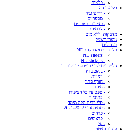
- פלטות
כלי עבודה
- דוחפי עור
- מספריים
- פצירות ובאפרים
- צבתיות
מדבקות -ללא מים
מוצרי חשמל
מכחולים
סליידרים ומדבקות ND
- ND sliders
- ND stickers
סליידרים לציפורניים-מדבקות מים
- גיאומטריה
- דמויות
- חורף סתיו
- חיות
- טפט על כל הציפורן
- כתוביות
- סליידרים תלת מימד
- סתיו חורף 2021-2022
- פרחים
- פרצופים
- קיץ
עיקור וחיטוי