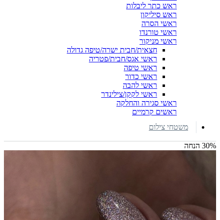
ראש כתר ליבלות
ראש סיליקון
ראשי הסרה
ראשי טורנדו
ראשי מניקור
חצאית/חבית ישרה/טיפה גדולה
ראשי אגס/חבית/פטריה
ראשי טיפה
ראשי כדור
ראשי להבה
ראשי לקקן/צילינדר
ראשי סגירה והחלקה
ראשים קרמיים
משטחי צילום
30% הנחה