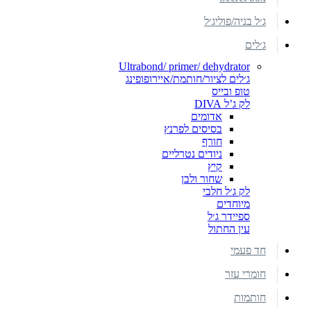
ג׳ל בניה/פוליג׳ל
ג׳לים
Ultrabond/ primer/ dehydrator
ג׳לים לציור/חותמת/איירופופינג
טופ ובייס
לק ג’ל DIVA
אדומים
בסיסים לפרנץ
חורף
ניודים נטרליים
קיץ
שחור ולבן
לק ג׳ל חלבי
מיוחדים
ספיידר ג׳ל
עין החתול
חד פעמי
חומרי עזר
חותמות