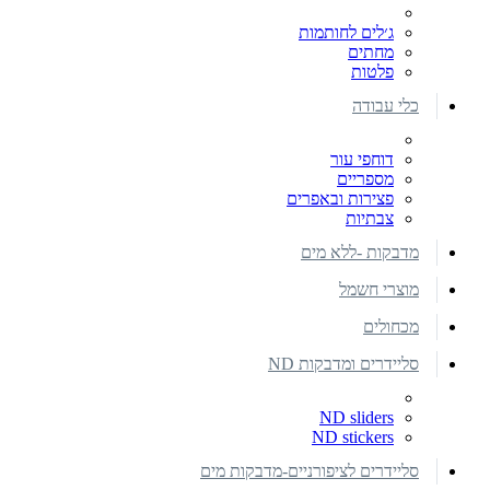
ג׳לים לחותמות
מחתים
פלטות
כלי עבודה
דוחפי עור
מספריים
פצירות ובאפרים
צבתיות
מדבקות -ללא מים
מוצרי חשמל
מכחולים
סליידרים ומדבקות ND
ND sliders
ND stickers
סליידרים לציפורניים-מדבקות מים