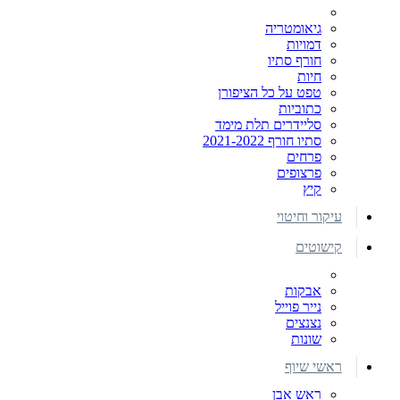
גיאומטריה
דמויות
חורף סתיו
חיות
טפט על כל הציפורן
כתוביות
סליידרים תלת מימד
סתיו חורף 2021-2022
פרחים
פרצופים
קיץ
עיקור וחיטוי
קישוטים
אבקות
נייר פוייל
נצנצים
שונות
ראשי שיוף
ראש אבן