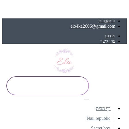
התחברות
elo4ka2606@gmail.com
אודות
צרו קשר
דף הבית
Nail republic
Secret box