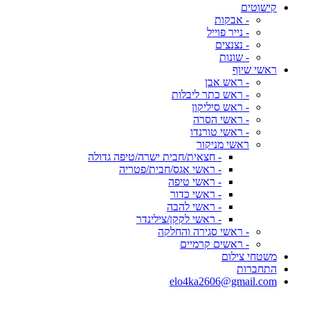
קישוטים
- אבקות
- נייר פוייל
- נצנצים
- שונות
ראשי שיוף
- ראש אבן
- ראש כתר ליבלות
- ראש סיליקון
- ראשי הסרה
- ראשי טורנדו
ראשי מניקור
- חצאית/חבית ישרה/טיפה גדולה
- ראשי אגס/חבית/פטריה
- ראשי טיפה
- ראשי כדור
- ראשי להבה
- ראשי לקקן/צילינדר
- ראשי סגירה והחלקה
- ראשים קרמיים
משטחי צילום
התחברות
elo4ka2606@gmail.com