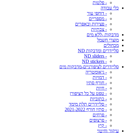
- פלטות
כלי עבודה
- דוחפי עור
- מספריים
- פצירות ובאפרים
- צבתיות
מדבקות -ללא מים
מוצרי חשמל
מכחולים
סליידרים ומדבקות ND
- ND sliders
- ND stickers
סליידרים לציפורניים-מדבקות מים
- גיאומטריה
- דמויות
- חורף סתיו
- חיות
- טפט על כל הציפורן
- כתוביות
- סליידרים תלת מימד
- סתיו חורף 2021-2022
- פרחים
- פרצופים
- קיץ
עיקור וחיטוי