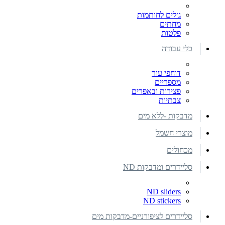
ג׳לים לחותמות
מחתים
פלטות
כלי עבודה
דוחפי עור
מספריים
פצירות ובאפרים
צבתיות
מדבקות -ללא מים
מוצרי חשמל
מכחולים
סליידרים ומדבקות ND
ND sliders
ND stickers
סליידרים לציפורניים-מדבקות מים