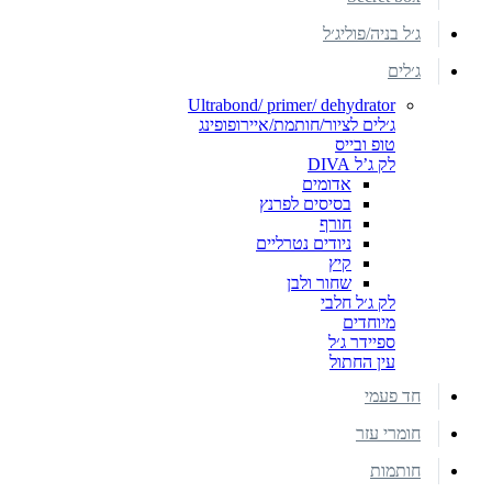
ג׳ל בניה/פוליג׳ל
ג׳לים
Ultrabond/ primer/ dehydrator
ג׳לים לציור/חותמת/איירופופינג
טופ ובייס
לק ג’ל DIVA
אדומים
בסיסים לפרנץ
חורף
ניודים נטרליים
קיץ
שחור ולבן
לק ג׳ל חלבי
מיוחדים
ספיידר ג׳ל
עין החתול
חד פעמי
חומרי עזר
חותמות