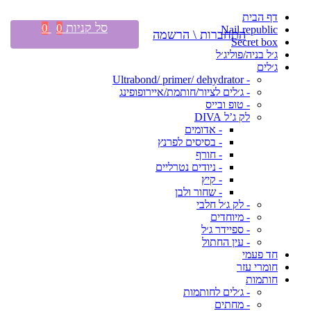
דף הבית
סל קניות
0
0
Nail republic
התחברות \ הרשמה
Secret box
ג׳ל בניה/פוליג׳ל
ג׳לים
- Ultrabond/ primer/ dehydrator
- ג׳לים לציור/חותמת/איירופופינג
- טופ ובייס
לק ג’ל DIVA
- אדומים
- בסיסים לפרנץ
- חורף
- ניודים נטרליים
- קיץ
- שחור ולבן
- לק ג׳ל חלבי
- מיוחדים
- ספיידר ג׳ל
- עין החתול
חד פעמי
חומרי עזר
חותמות
- ג׳לים לחותמות
- מחתים