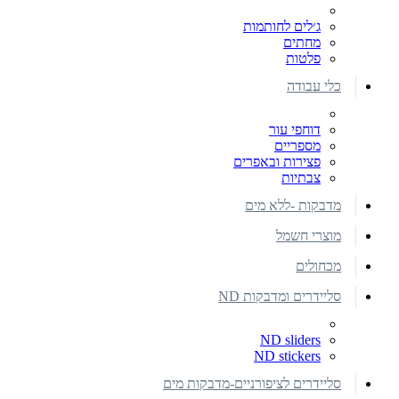
ג׳לים לחותמות
מחתים
פלטות
כלי עבודה
דוחפי עור
מספריים
פצירות ובאפרים
צבתיות
מדבקות -ללא מים
מוצרי חשמל
מכחולים
סליידרים ומדבקות ND
ND sliders
ND stickers
סליידרים לציפורניים-מדבקות מים