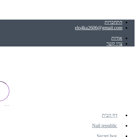
התחברות
elo4ka2606@gmail.com
אודות
צרו קשר
דף הבית
Nail republic
Secret box