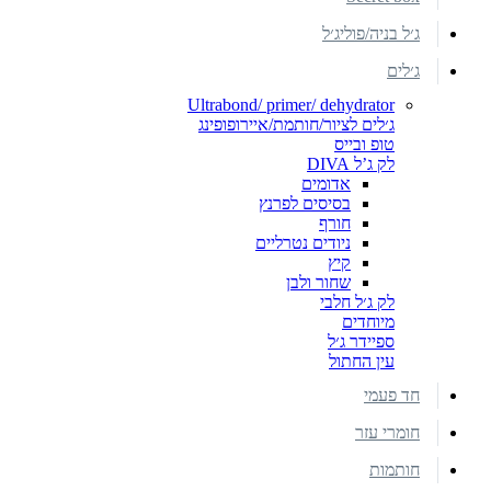
ג׳ל בניה/פוליג׳ל
ג׳לים
Ultrabond/ primer/ dehydrator
ג׳לים לציור/חותמת/איירופופינג
טופ ובייס
לק ג’ל DIVA
אדומים
בסיסים לפרנץ
חורף
ניודים נטרליים
קיץ
שחור ולבן
לק ג׳ל חלבי
מיוחדים
ספיידר ג׳ל
עין החתול
חד פעמי
חומרי עזר
חותמות