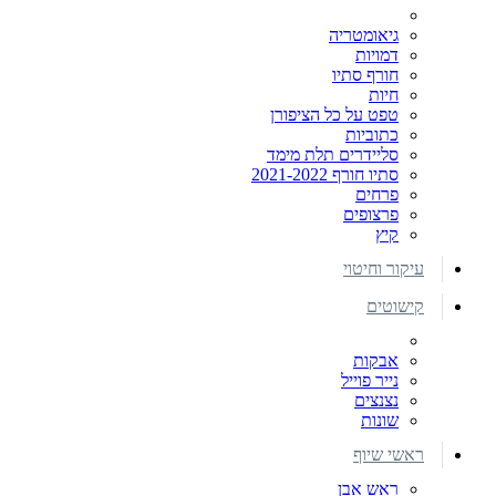
גיאומטריה
דמויות
חורף סתיו
חיות
טפט על כל הציפורן
כתוביות
סליידרים תלת מימד
סתיו חורף 2021-2022
פרחים
פרצופים
קיץ
עיקור וחיטוי
קישוטים
אבקות
נייר פוייל
נצנצים
שונות
ראשי שיוף
ראש אבן