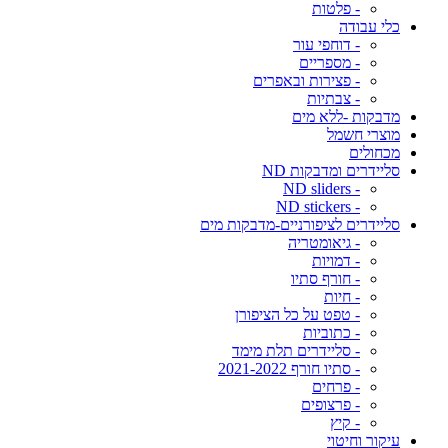
- פלטות
כלי עבודה
- דוחפי עור
- מספריים
- פצירות ובאפרים
- צבתיות
מדבקות -ללא מים
מוצרי חשמל
מכחולים
סליידרים ומדבקות ND
- ND sliders
- ND stickers
סליידרים לציפורניים-מדבקות מים
- גיאומטריה
- דמויות
- חורף סתיו
- חיות
- טפט על כל הציפורן
- כתוביות
- סליידרים תלת מימד
- סתיו חורף 2021-2022
- פרחים
- פרצופים
- קיץ
עיקור וחיטוי