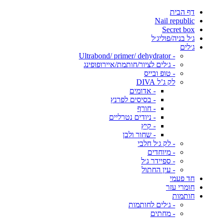
דף הבית
Nail republic
Secret box
ג׳ל בניה/פוליג׳ל
ג׳לים
- Ultrabond/ primer/ dehydrator
- ג׳לים לציור/חותמת/איירופופינג
- טופ ובייס
לק ג’ל DIVA
- אדומים
- בסיסים לפרנץ
- חורף
- ניודים נטרליים
- קיץ
- שחור ולבן
- לק ג׳ל חלבי
- מיוחדים
- ספיידר ג׳ל
- עין החתול
חד פעמי
חומרי עזר
חותמות
- ג׳לים לחותמות
- מחתים