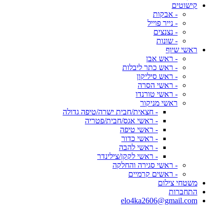
קישוטים
- אבקות
- נייר פוייל
- נצנצים
- שונות
ראשי שיוף
- ראש אבן
- ראש כתר ליבלות
- ראש סיליקון
- ראשי הסרה
- ראשי טורנדו
ראשי מניקור
- חצאית/חבית ישרה/טיפה גדולה
- ראשי אגס/חבית/פטריה
- ראשי טיפה
- ראשי כדור
- ראשי להבה
- ראשי לקקן/צילינדר
- ראשי סגירה והחלקה
- ראשים קרמיים
משטחי צילום
התחברות
elo4ka2606@gmail.com