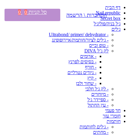
דף הבית
סל קניות
0
0
Nail republic
התחברות \ הרשמה
Secret box
ג׳ל בניה/פוליג׳ל
ג׳לים
- Ultrabond/ primer/ dehydrator
- ג׳לים לציור/חותמת/איירופופינג
- טופ ובייס
לק ג’ל DIVA
- אדומים
- בסיסים לפרנץ
- חורף
- ניודים נטרליים
- קיץ
- שחור ולבן
- לק ג׳ל חלבי
- מיוחדים
- ספיידר ג׳ל
- עין החתול
חד פעמי
חומרי עזר
חותמות
- ג׳לים לחותמות
- מחתים