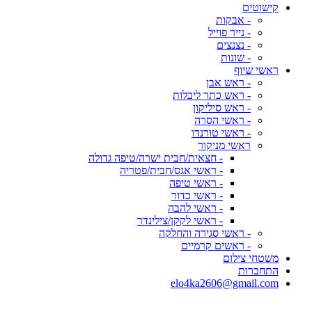
קישוטים
- אבקות
- נייר פוייל
- נצנצים
- שונות
ראשי שיוף
- ראש אבן
- ראש כתר ליבלות
- ראש סיליקון
- ראשי הסרה
- ראשי טורנדו
ראשי מניקור
- חצאית/חבית ישרה/טיפה גדולה
- ראשי אגס/חבית/פטריה
- ראשי טיפה
- ראשי כדור
- ראשי להבה
- ראשי לקקן/צילינדר
- ראשי סגירה והחלקה
- ראשים קרמיים
משטחי צילום
התחברות
elo4ka2606@gmail.com