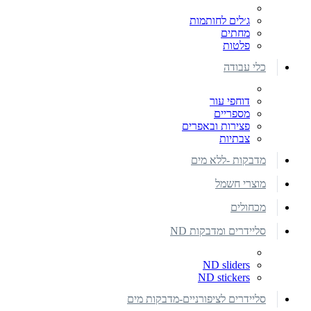
ג׳לים לחותמות
מחתים
פלטות
כלי עבודה
דוחפי עור
מספריים
פצירות ובאפרים
צבתיות
מדבקות -ללא מים
מוצרי חשמל
מכחולים
סליידרים ומדבקות ND
ND sliders
ND stickers
סליידרים לציפורניים-מדבקות מים