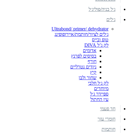
ג׳ל בניה/פוליג׳ל
ג׳לים
Ultrabond/ primer/ dehydrator
ג׳לים לציור/חותמת/איירופופינג
טופ ובייס
לק ג’ל DIVA
אדומים
בסיסים לפרנץ
חורף
ניודים נטרליים
קיץ
שחור ולבן
לק ג׳ל חלבי
מיוחדים
ספיידר ג׳ל
עין החתול
חד פעמי
חומרי עזר
חותמות