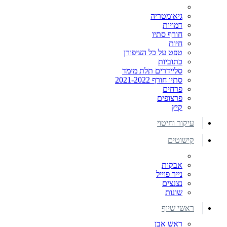
גיאומטריה
דמויות
חורף סתיו
חיות
טפט על כל הציפורן
כתוביות
סליידרים תלת מימד
סתיו חורף 2021-2022
פרחים
פרצופים
קיץ
עיקור וחיטוי
קישוטים
אבקות
נייר פוייל
נצנצים
שונות
ראשי שיוף
ראש אבן