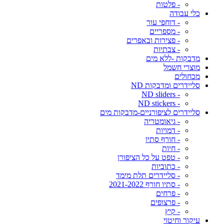
- פלטות
כלי עבודה
- דוחפי עור
- מספריים
- פצירות ובאפרים
- צבתיות
מדבקות -ללא מים
מוצרי חשמל
מכחולים
סליידרים ומדבקות ND
- ND sliders
- ND stickers
סליידרים לציפורניים-מדבקות מים
- גיאומטריה
- דמויות
- חורף סתיו
- חיות
- טפט על כל הציפורן
- כתוביות
- סליידרים תלת מימד
- סתיו חורף 2021-2022
- פרחים
- פרצופים
- קיץ
עיקור וחיטוי