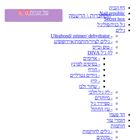
דף הבית
סל קניות
0
0
Nail republic
התחברות \ הרשמה
Secret box
ג׳ל בניה/פוליג׳ל
ג׳לים
- Ultrabond/ primer/ dehydrator
- ג׳לים לציור/חותמת/איירופופינג
- טופ ובייס
לק ג’ל DIVA
- אדומים
- בסיסים לפרנץ
- חורף
- ניודים נטרליים
- קיץ
- שחור ולבן
- לק ג׳ל חלבי
- מיוחדים
- ספיידר ג׳ל
- עין החתול
חד פעמי
חומרי עזר
חותמות
- ג׳לים לחותמות
- מחתים