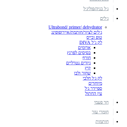
ג׳ל בניה/פוליג׳ל
ג׳לים
Ultrabond/ primer/ dehydrator
ג׳לים לציור/חותמת/איירופופינג
טופ ובייס
לק ג’ל DIVA
אדומים
בסיסים לפרנץ
חורף
ניודים נטרליים
קיץ
שחור ולבן
לק ג׳ל חלבי
מיוחדים
ספיידר ג׳ל
עין החתול
חד פעמי
חומרי עזר
חותמות