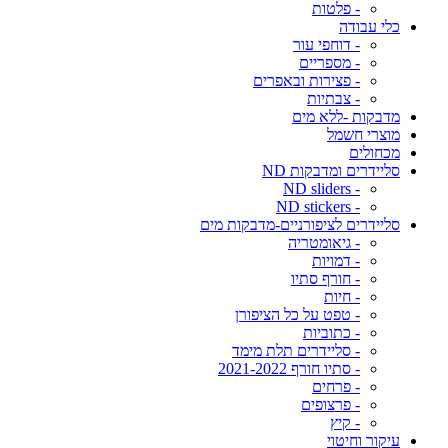
- פלטות
כלי עבודה
- דוחפי עור
- מספריים
- פצירות ובאפרים
- צבתיות
מדבקות -ללא מים
מוצרי חשמל
מכחולים
סליידרים ומדבקות ND
- ND sliders
- ND stickers
סליידרים לציפורניים-מדבקות מים
- גיאומטריה
- דמויות
- חורף סתיו
- חיות
- טפט על כל הציפורן
- כתוביות
- סליידרים תלת מימד
- סתיו חורף 2021-2022
- פרחים
- פרצופים
- קיץ
עיקור וחיטוי