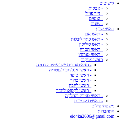
קישוטים
- אבקות
- נייר פוייל
- נצנצים
- שונות
ראשי שיוף
- ראש אבן
- ראש כתר ליבלות
- ראש סיליקון
- ראשי הסרה
- ראשי טורנדו
ראשי מניקור
- חצאית/חבית ישרה/טיפה גדולה
- ראשי אגס/חבית/פטריה
- ראשי טיפה
- ראשי כדור
- ראשי להבה
- ראשי לקקן/צילינדר
- ראשי סגירה והחלקה
- ראשים קרמיים
משטחי צילום
התחברות
elo4ka2606@gmail.com