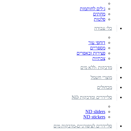
ג׳לים לחותמות
מחתים
פלטות
כלי עבודה
דוחפי עור
מספריים
פצירות ובאפרים
צבתיות
מדבקות -ללא מים
מוצרי חשמל
מכחולים
סליידרים ומדבקות ND
ND sliders
ND stickers
סליידרים לציפורניים-מדבקות מים